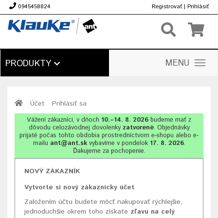
0945458824
Registrovať
|
Prihlásiť
€
MENU
PRODUKTY
Účet
Prihlásiť sa
Vážení zákazníci, v dňoch
10.–14. 8. 2026
budeme mať z
dôvodu celozávodnej dovolenky
zatvorené
. Objednávky
prijaté počas tohto obdobia prostredníctvom e-shopu alebo e-
mailu
ant@ant.sk
vybavíme v pondelok
17. 8. 2026
.
Ďakujeme za pochopenie.
NOVÝ ZÁKAZNÍK
Vytvorte si nový zákaznícky účet
Založením účtu budete môcť nakupovať rýchlejšie,
jednoduchšie okrem toho získate
zľavu na celý