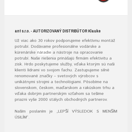
ant s.r.o.
- AUTORIZOVANÝ DISTRIBÚTOR K
lauke
Už viac ako 30 rokov podporujeme efektívnu montáž
potrubí. Dodávame profesionálne vodárske a
kúrenárske
náradie
a nástroje na opracovanie
potrubí. Naše riešenia prinášajú firmám efektivitu a
zisk. Hrdo poskytujeme služby, vďaka ktorým sú naši
klienti lídrami vo svojom fachu. Zastupujeme silné
renomované značky – svetových výrobcov s
unikátnymi strojmi a technológiami. Pôsobíme na
slovenskom, českom, maďarskom a rakúskom trhu a
vďaka dobrým partnerským vzťahom sa tešíme
priazni vyše 2000 stálych obchodných partnerov.
Naším poslaním je „LEPŠÍ VÝSLEDOK S MENŠÍM
ÚSILÍM“
.