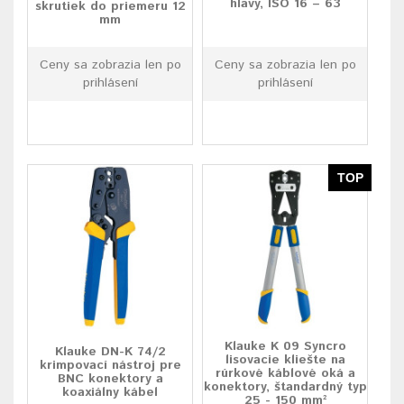
hlavy, ISO 16 – 63
skrutiek do priemeru 12
mm
Ceny sa zobrazia len po
Ceny sa zobrazia len po
prihlásení
prihlásení
TOP
Klauke K 09 Syncro
Klauke DN-K 74/2
lisovacie kliešte na
krimpovací nástroj pre
rúrkové káblové oká a
BNC konektory a
konektory, štandardný typ
koaxiálny kábel
25 - 150 mm²