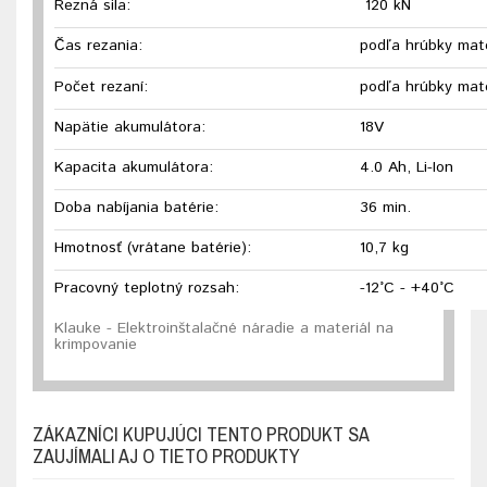
Rezná sila:
120 kN
Čas rezania:
podľa hrúbky mate
Počet rezaní:
podľa hrúbky mate
Napätie akumulátora:
18V
Kapacita akumulátora:
4.0 Ah, Li-Ion
Doba nabíjania batérie:
36 min.
Hmotnosť (vrátane batérie):
10,7 kg
Pracovný teplotný rozsah:
-12°C - +40°C
Klauke - Elektroinštalačné náradie a materiál na
krimpovanie
ZÁKAZNÍCI KUPUJÚCI TENTO PRODUKT SA
ZAUJÍMALI AJ O TIETO PRODUKTY