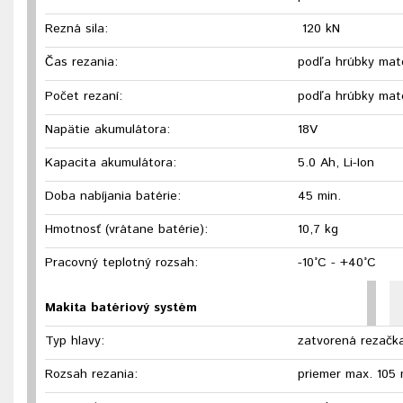
Rezná sila:
120 kN
Čas rezania:
podľa hrúbky mate
Počet rezaní:
podľa hrúbky mate
Napätie akumulátora:
18V
Kapacita akumulátora:
5.0 Ah, Li-Ion
Doba nabíjania batérie:
45 min.
Hmotnosť (vrátane batérie):
10,7 kg
Pracovný teplotný rozsah:
-10°C - +40°C
Makita batériový systém
Typ hlavy:
zatvorená rezačk
Rozsah rezania:
priemer max. 105