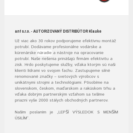
ant s.r.o.
- AUTORIZOVANÝ DISTRIBÚTOR K
lauke
Už viac ako 30 rokov podporujeme efektívnu montáž
potrubí. Dodávame profesionálne vodárske a
kúrenárske
náradie
a nástroje na opracovanie
potrubí. Naše riešenia prinášajú firmám efektivitu a
zisk. Hrdo poskytujeme služby, vďaka ktorým sú naši
klienti lídrami vo svojom fachu. Zastupujeme silné
renomované značky – svetových výrobcov s
unikátnymi strojmi a technológiami. Pôsobíme na
slovenskom, českom, maďarskom a rakúskom trhu a
vďaka dobrým partnerským vzťahom sa tešíme
priazni vyše 2000 stálych obchodných partnerov.
Naším poslaním je „LEPŠÍ VÝSLEDOK S MENŠÍM
ÚSILÍM“
.