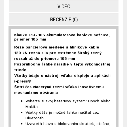
VIDEO
RECENZIE (0)
Klauke ESG 105 akumulátorové káblové nožnice,
priemer 105 mm
Reže pancierové
medené a hliníkové káble
120 k
N
rezná sila pre extrémne široký rezný
rozsah až do priemeru 105 mm
Pozoruhodne ľahké náradie v tejto výkonnostnej
triede
Všetky údaje o nástroji vďaka displeju a aplikácii
i-press®
Šetrí čas viacerými rezmi vďaka inovatívnemu
mechanizmu otvárania
Vyberte si svoj batériový systém: Bosch alebo
Makita
Všetky dáta je možné ľahko načítať cez
Bluetooth
Uzavretá hlava s blokovaním skrutiek, otočná,