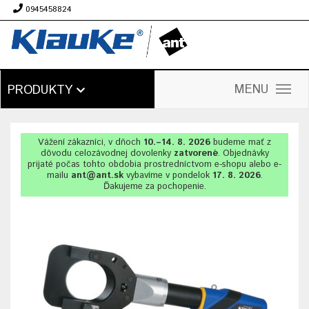
0945458824
€
MENU
PRODUKTY
Vážení zákazníci, v dňoch
10.–14. 8. 2026
budeme mať z
dôvodu celozávodnej dovolenky
zatvorené
. Objednávky
prijaté počas tohto obdobia prostredníctvom e-shopu alebo e-
mailu
ant@ant.sk
vybavíme v pondelok
17. 8. 2026
.
Ďakujeme za pochopenie.