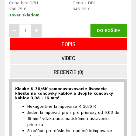
Cena bez DPH
Cena s DPH
280.75 €
345.32 €
Tovar skladom
DO KOŠÍKA
POPIS
VIDEO
RECENZIE (0)
Klauke K 30/6K samonastavovacie lisovacie
kliešte na koncovky káblov a dvojité koncovky
káblov 0,08 - 16 mm²
Hexagonálne krimpovanie K 30/6 K
Jeden krimpovací profil pre prierezy od 0,08 do
16 mm² vďaka automatickému nastaveniu
prierezu
S račňou pre dôsledne riadené krimpovacie