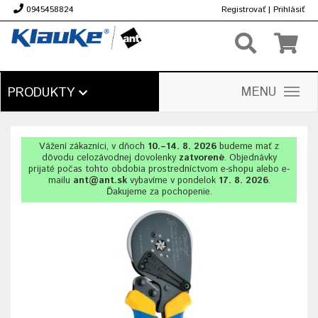
0945458824
Registrovať
|
Prihlásiť
€
MENU
PRODUKTY
Vážení zákazníci, v dňoch
10.–14. 8. 2026
budeme mať z
dôvodu celozávodnej dovolenky
zatvorené
. Objednávky
prijaté počas tohto obdobia prostredníctvom e-shopu alebo e-
mailu
ant@ant.sk
vybavíme v pondelok
17. 8. 2026
.
Ďakujeme za pochopenie.