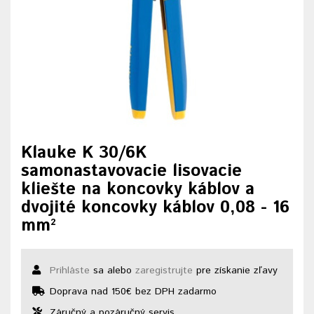
Klauke K 30/6K
samonastavovacie lisovacie
kliešte na koncovky káblov a
dvojité koncovky káblov 0,08 - 16
mm²
Prihláste
sa alebo
zaregistrujte
pre získanie zľavy
Doprava nad 150€ bez DPH zadarmo
Záručný a pozáručný servis