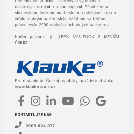
renomované značky – svetových výrobcov s
unikátnymi strojmi a technológiami. Pôsobíme na
slovenskom, českom, maďarskom a rakúskom trhu a
vďaka dobrým partnerským vzťahom sa tešíme
priazni vyše 2000 stálych obchodných partnerov.
Naším poslaním je „LEPŠÍ VÝSLEDOK S MENŠÍM
ÚSILÍM“
.
Pre dodanie do Českej republiky, navštívte stránku
www.klauketools.cz
KONTAKTUJTE NÁS
0905 624 077