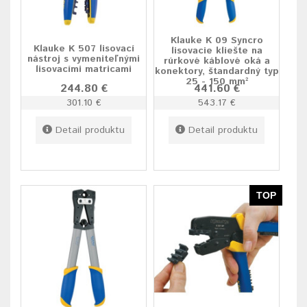
Klauke K 09 Syncro
Klauke K 507 lisovací
lisovacie kliešte na
nástroj s vymeniteľnými
rúrkové káblové oká a
lisovacími matricami
konektory, štandardný typ
25 - 150 mm²
244.80 €
441.60 €
301.10 €
543.17 €
Detail produktu
Detail produktu
TOP