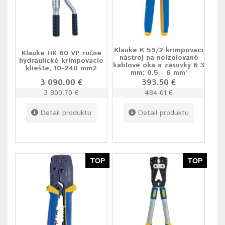
Klauke K 59/2 krimpovací
Klauke HK 60 VP ručné
nástroj na neizolované
hydraulické krimpovacie
káblové oká a zásuvky 6.3
kliešte, 10-240 mm2
mm; 0.5 - 6 mm²
3 090.00 €
393.50 €
3 800.70 €
484.01 €
Detail produktu
Detail produktu
TOP
TOP