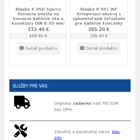
Klauke K 05D Syncro
Klauke K 507 WF
lisovacie kliešte na
Krimpovací nástroj s
lisovacie káblové oká a
vymeniteľným čeľusťami
konektory DIN 6-50 mm²
pre káblové koncovky
332.40 €
265.20 €
408.85 €
326.20 €
Detail produktu
Detail produktu
SLUŽBY PRE VÁS:
Doprava
zadarmo
nad 150 EUR
bez DPH
Záručný a pozáručný servis
Viac
info