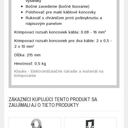
výsledky
Bočné zavedenie (bočné lisovanie)
Polohovač pre malé káblové koncovky
Rukoväť s chráničom proti pošmyknutiu a
nápisovým panelom
Krimpovací rozsah koncoviek kábla: 0,08 - 16 mm²
Krimpovací rozsah koncoviek pre dva káble: 2 x 0,5 -
2 x 10 mm²
Dĺžka: 215 mm
Hmotnosť: 0,5 kg
Klauke - Elektroinštalačné náradie a materiál na
krimpovanie
ZÁKAZNÍCI KUPUJÚCI TENTO PRODUKT SA
ZAUJÍMALI AJ O TIETO PRODUKTY