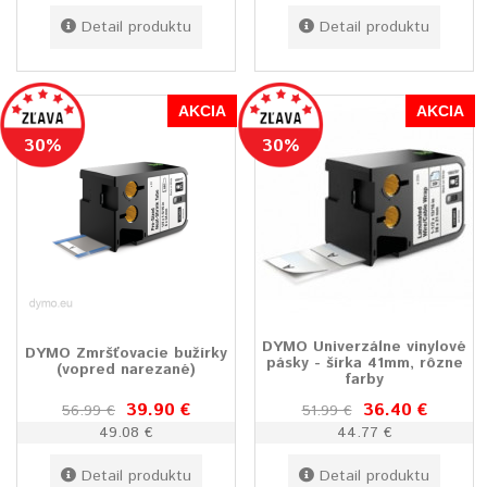
Detail produktu
Detail produktu
AKCIA
AKCIA
30%
30%
DYMO Univerzálne vinylové
DYMO Zmršťovacie bužírky
pásky - šírka 41mm, rôzne
(vopred narezané)
farby
39.90 €
36.40 €
56.99 €
51.99 €
49.08 €
44.77 €
Detail produktu
Detail produktu