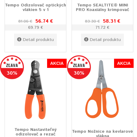
Tempo Odizolovač optických
Tempo SEALTITE® MINI
vlákien 5 v 1
PRO Koaxiálny krimpovač
56.74 €
58.31 €
81.06 €
83.30 €
69.79 €
71.72 €
Detail produktu
Detail produktu
AKCIA
AKCIA
30%
30%
Tempo Nastaviteľný
Tempo Nožnice na kevlarové
odizolovač a rezač
vlákna