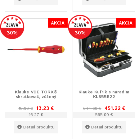
AKCIA
AKCIA
30%
30%
Klauke VDE TORX®
Klauke Kufrík s náradím
skrutkovač, zúžený
KL855B22
13.23 €
451.22 €
18.90 €
644.60 €
16.27 €
555.00 €
Detail produktu
Detail produktu