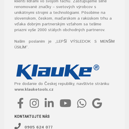
klienti lídrami vo svojom fachu. Zastupujeme silné
renomované značky – svetových výrobcov s
unikátnymi strojmi a technológiami. Pôsobíme na
slovenskom, českom, maďarskom a rakúskom trhu a
vďaka dobrým partnerským vzťahom sa tešíme
priazni vyše 2000 stálych obchodných partnerov.
Naším poslaním je „LEPŠÍ VÝSLEDOK S MENŠÍM
ÚSILÍM“
.
Pre dodanie do Českej republiky, navštívte stránku
www.klauketools.cz
KONTAKTUJTE NÁS
0905 624 077