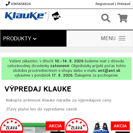
0945458824
Registrovať
|
Prihlásiť
€
MENU
PRODUKTY
Vážení zákazníci, v dňoch
10.–14. 8. 2026
budeme mať z dôvodu
celozávodnej dovolenky
zatvorené
. Objednávky prijaté počas tohto
obdobia prostredníctvom e-shopu alebo e-mailu
ant@ant.sk
vybavíme v pondelok
17. 8. 2026
. Ďakujeme za pochopenie.
VÝPREDAJ KLAUKE
Nakúpte prémiové Klauke náradie za výpredajové ceny.
Zľavy platia len do vypredania zásob.
AKCIA
AKCIA