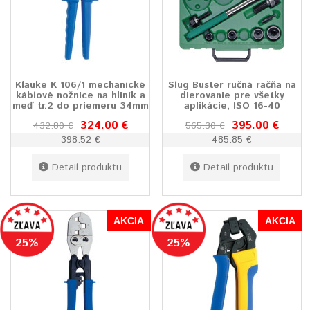
Klauke K 106/1 mechanické
Slug Buster ručná račňa na
káblové nožnice na hliník a
dierovanie pre všetky
meď tr.2 do priemeru 34mm
aplikácie, ISO 16-40
324.00 €
395.00 €
432.80 €
565.30 €
398.52 €
485.85 €
Detail produktu
Detail produktu
AKCIA
AKCIA
25%
25%