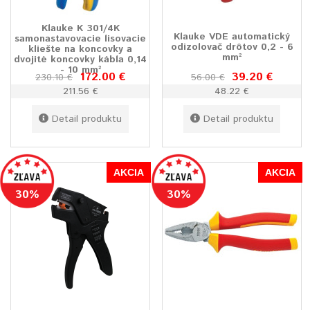
Klauke K 301/4K
Klauke VDE automatický
samonastavovacie lisovacie
odizolovač drôtov 0,2 - 6
kliešte na koncovky a
mm²
dvojité koncovky kábla 0,14
- 10 mm²
172.00 €
39.20 €
230.10 €
56.00 €
211.56 €
48.22 €
Detail produktu
Detail produktu
AKCIA
AKCIA
30%
30%