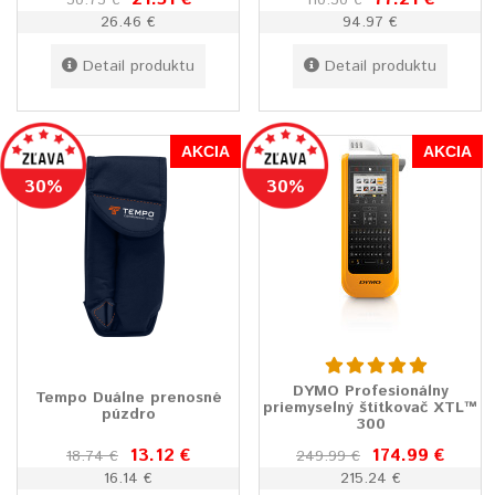
30.73 €
110.30 €
26.46 €
94.97 €
Detail produktu
Detail produktu
AKCIA
AKCIA
30%
30%
DYMO Profesionálny
Tempo Duálne prenosné
priemyselný štítkovač XTL™
púzdro
300
13.12 €
174.99 €
18.74 €
249.99 €
16.14 €
215.24 €