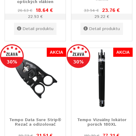
optických vlákien
18.64 €
23.76 €
26.63 €
33.94 €
22.93 €
29.22 €
Detail produktu
Detail produktu
AKCIA
AKCIA
30%
30%
Tempo Data Sure Strip®
Tempo Vizuálny lokátor
Rezač a odizolovač
porúch 180XL
21.51 €
77.21 €