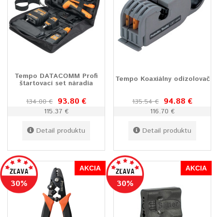
Tempo DATACOMM Profi
Tempo Koaxiálny odizolovač
štartovací set náradia
93.80 €
94.88 €
134.00 €
135.54 €
115.37 €
116.70 €
Detail produktu
Detail produktu
AKCIA
AKCIA
30%
30%