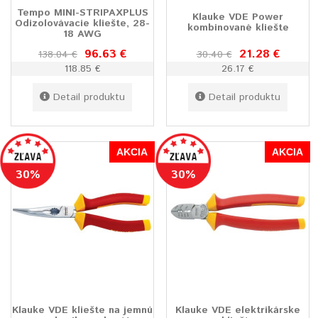
Tempo MINI-STRIPAXPLUS
Klauke VDE Power
Odizolovávacie kliešte, 28-
kombinované kliešte
18 AWG
96.63 €
21.28 €
138.04 €
30.40 €
118.85 €
26.17 €
Detail produktu
Detail produktu
AKCIA
AKCIA
30%
30%
Klauke VDE kliešte na jemnú
Klauke VDE elektrikárske