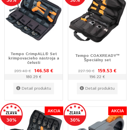
30%
30%
Tempo CrimpALL® Set
Tempo COAXREADY™
krimpovacieho nástroja a
Špeciálny set
čelustí
146.58 €
159.53 €
209.40 €
227.90 €
180.29 €
196.22 €
Detail produktu
Detail produktu
AKCIA
AKCIA
30%
30%