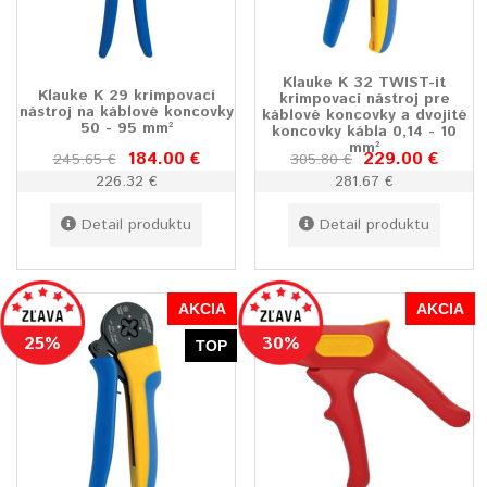
Klauke K 32 TWIST-it
Klauke K 29 krimpovací
krimpovací nástroj pre
nástroj na káblové koncovky
káblové koncovky a dvojité
50 - 95 mm²
koncovky kábla 0,14 - 10
mm²
184.00 €
229.00 €
245.65 €
305.80 €
226.32 €
281.67 €
Detail produktu
Detail produktu
AKCIA
AKCIA
25%
30%
TOP