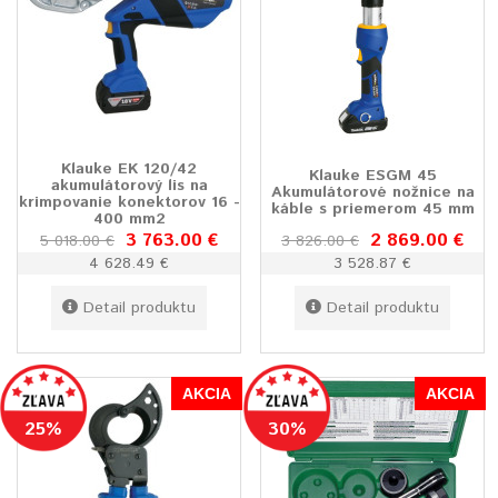
Klauke EK 120/42
Klauke ESGM 45
akumulátorový lis na
Akumulátorové nožnice na
krimpovanie konektorov 16 -
káble s priemerom 45 mm
400 mm2
3 763.00 €
2 869.00 €
5 018.00 €
3 826.00 €
4 628.49 €
3 528.87 €
Detail produktu
Detail produktu
AKCIA
AKCIA
25%
30%