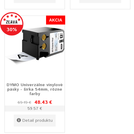
AKCIA
30%
DYMO Univerzálne vinylové
pásky - šírka 54mm, rôzne
farby
48.43 €
69.19 €
59.57 €
Detail produktu