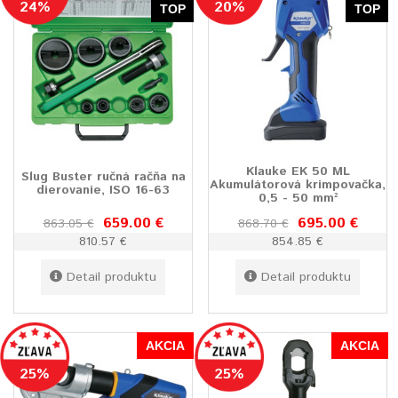
24%
20%
TOP
TOP
Klauke EK 50 ML
Slug Buster ručná račňa na
Akumulátorová krimpovačka,
dierovanie, ISO 16-63
0,5 - 50 mm²
659.00 €
695.00 €
863.05 €
868.70 €
810.57 €
854.85 €
Detail produktu
Detail produktu
AKCIA
AKCIA
25%
25%