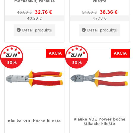
mechaniku, zahnuté
kliešte
32.76 €
38.36 €
46.80 €
54.80 €
40.29 €
47.18 €
Detail produktu
Detail produktu
AKCIA
AKCIA
30%
30%
Klauke VDE Power bočné
Klauke VDE bočné kliešte
štikacie kliešte