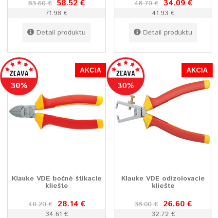
58.52 €
34.09 €
83.60 €
48.70 €
71.98 €
41.93 €
Detail produktu
Detail produktu
AKCIA
AKCIA
30%
30%
Klauke VDE bočné štikacie
Klauke VDE odizolovacie
kliešte
kliešte
28.14 €
26.60 €
40.20 €
38.00 €
34.61 €
32.72 €