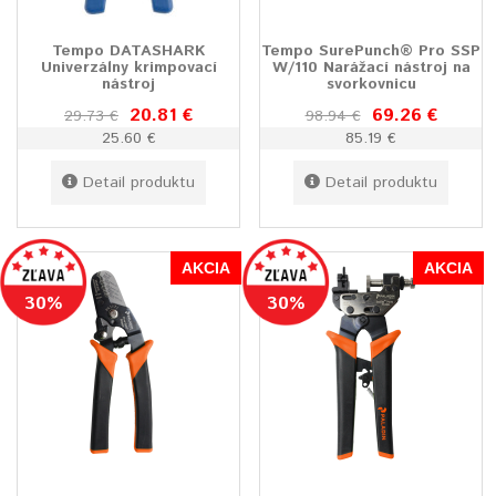
Tempo DATASHARK
Tempo SurePunch® Pro SSP
Univerzálny krimpovací
W/110 Narážací nástroj na
nástroj
svorkovnicu
20.81 €
69.26 €
29.73 €
98.94 €
25.60 €
85.19 €
Detail produktu
Detail produktu
AKCIA
AKCIA
30%
30%