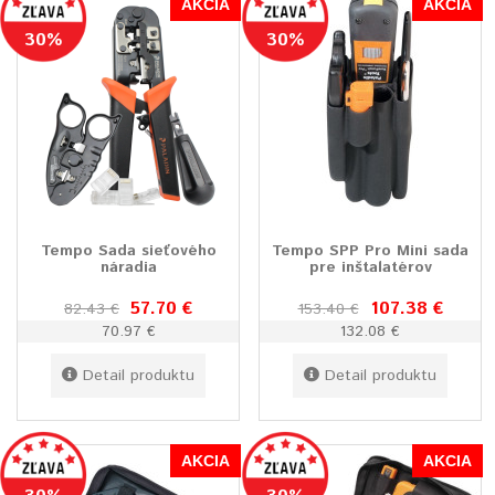
AKCIA
AKCIA
30%
30%
Tempo Sada sieťového
Tempo SPP Pro Mini sada
náradia
pre inštalatérov
57.70 €
107.38 €
82.43 €
153.40 €
70.97 €
132.08 €
Detail produktu
Detail produktu
AKCIA
AKCIA