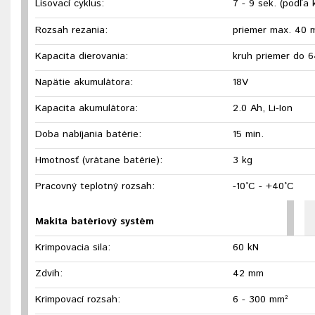
Lisovací cyklus:
7 - 9 sek. (podľa 
Rozsah rezania:
priemer max. 40
Kapacita dierovania:
kruh priemer do 
Napätie akumulátora:
18V
Kapacita akumulátora:
2.0 Ah, Li-Ion
Doba nabíjania batérie:
15 min.
Hmotnosť (vrátane batérie):
3 kg
Pracovný teplotný rozsah:
-10°C - +40°C
Makita batériový systém
Krimpovacia sila:
60 kN
Zdvih:
42 mm
Krimpovací rozsah:
6 - 300 mm²