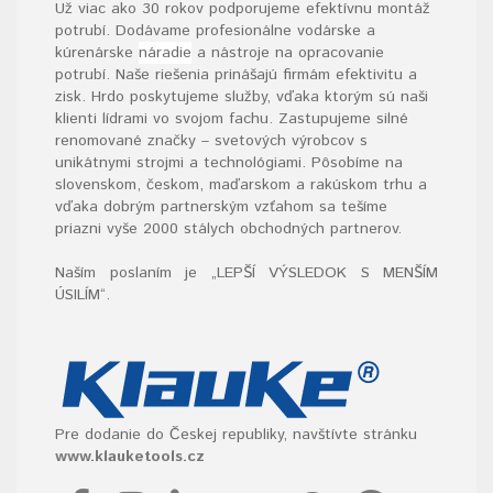
Už viac ako 30 rokov podporujeme efektívnu montáž
potrubí. Dodávame profesionálne vodárske a
kúrenárske
náradie
a nástroje na opracovanie
potrubí. Naše riešenia prinášajú firmám efektivitu a
zisk. Hrdo poskytujeme služby, vďaka ktorým sú naši
klienti lídrami vo svojom fachu. Zastupujeme silné
renomované značky – svetových výrobcov s
unikátnymi strojmi a technológiami. Pôsobíme na
slovenskom, českom, maďarskom a rakúskom trhu a
vďaka dobrým partnerským vzťahom sa tešíme
priazni vyše 2000 stálych obchodných partnerov.
Naším poslaním je „LEPŠÍ VÝSLEDOK S MENŠÍM
ÚSILÍM“
.
Pre dodanie do Českej republiky, navštívte stránku
www.klauketools.cz