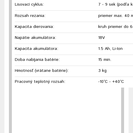
Lisovací cyklus:
7 - 9 sek (podľa 
Rozsah rezania:
priemer max. 40
Kapacita dierovania:
kruh priemer do 
Napätie akumulátora:
18V
Kapacita akumulátora:
1.5 Ah, Li-Ion
Doba nabíjania batérie:
15 min.
Hmotnosť (vrátane batérie):
3 kg
Pracovný teplotný rozsah:
-10°C - +40°C