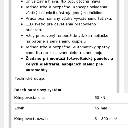
Univerzálna hlava, flip top, otočná hlava
Jednoduché a bezpečné: Koncept ovládania
všetkých funkcií nástroja jedným tlačidlom.
Práca bez námahy vďaka vyváženému ťažisku.
LED svetlo pre osvetlenie pracovného
priestoru.
Vždy pripravený na použitie vďaka nabíjačke
na batérie a servisnému displeju
Jednoduché a bezpečné: Automatický spätný
chod lisu po zalisovaní alebo rezaní spoju.
Žiadané pri montáži fotovoltaický panelov a
celých elektrární, nabíjacích staníc pre
automobily
Technické údaje:
Bosch batériový systém
Krimpovacia sila:
60 kN
Zdvih:
42 mm
Krimpovací rozsah:
6 - 300 mm²