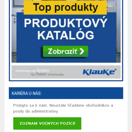
KARIÉRA U NÁS:
Pridajte sa k nám. Neustále hľadáme obchodníkov a
posily do administratívy
ZOZNAM VOĽNÝCH POZÍCIÍ