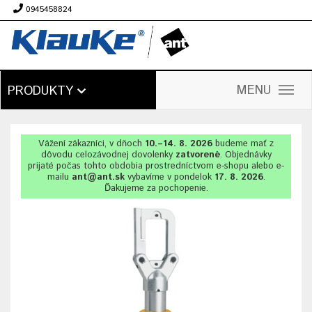
0945458824
€
MENU
PRODUKTY
Vážení zákazníci, v dňoch
10.–14. 8. 2026
budeme mať z
dôvodu celozávodnej dovolenky
zatvorené
. Objednávky
prijaté počas tohto obdobia prostredníctvom e-shopu alebo e-
mailu
ant@ant.sk
vybavíme v pondelok
17. 8. 2026
.
Ďakujeme za pochopenie.