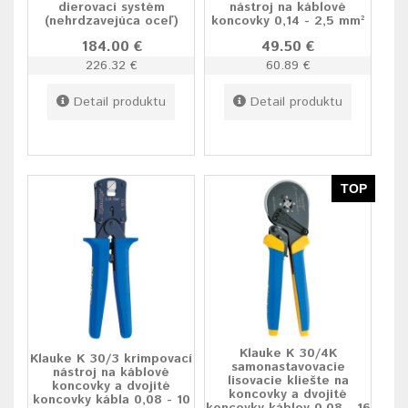
dierovací systém
nástroj na káblové
(nehrdzavejúca oceľ)
koncovky 0,14 - 2,5 mm²
184.00 €
49.50 €
226.32 €
60.89 €
Detail produktu
Detail produktu
TOP
Klauke K 30/4K
Klauke K 30/3 krimpovací
samonastavovacie
nástroj na káblové
lisovacie kliešte na
koncovky a dvojité
koncovky a dvojité
koncovky kábla 0,08 - 10