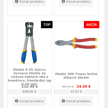
Detail produktu
Detail produktu
TOP
AKCIA
Klauke K 05 Syncro
lisovacie kliešte na
Klauke VDE Power bočné
rúrkové káblové oká a
štikacie kliešte
konektory, štandardný typ
6-50 mm²
332.40 €
34.09 €
48.70 €
408.85 €
41.93 €
Detail produktu
Detail produktu