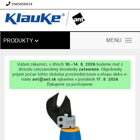
0945458824
€
MENU
PRODUKTY
Vážení zákazníci, v dňoch
10.–14. 8. 2026
budeme mať z
dôvodu celozávodnej dovolenky
zatvorené
. Objednávky
prijaté počas tohto obdobia prostredníctvom e-shopu alebo e-
mailu
ant@ant.sk
vybavíme v pondelok
17. 8. 2026
.
Ďakujeme za pochopenie.