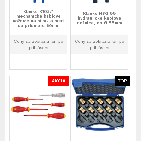
Klauke K103/1
Klauke HSG 55
mechanické káblové
hydraulické káblové
nožnice na hliník a meď
nožnice, do Ø 55mm
do priemeru 60mm
Ceny sa zobrazia len po
Ceny sa zobrazia len po
prihlásení
prihlásení
AKCIA
TOP