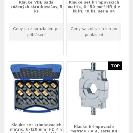
Klauke VDE sada
Klauke set krimpovacích
zúžených skrutkovačov, 5
matríc, 6-150 mm² HR 4 v
ks
kufri, 10 ks, séria K4
Ceny sa zobrazia len po
Ceny sa zobrazia len po
prihlásení
prihlásení
TOP
Klauke set krimpovacích
Klauke krimpovacie
matríc, 6-120 mm² HD 4 v
matrice HA 4, séria K4