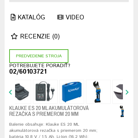
KATALÓG
VIDEO
RECENZIE (0)
PREDVEDENIE STROJA
POTREBUJETE PORADIŤ?
02/60103721
KLAUKE ES 20 ML AKUMULÁTOROVÁ
REZAČKA S PRIEMEROM 20 MM
Balenie obsahuje: Klauke ES 20 ML
akumulátorová rezačka s priemerom 20 mm;
batéria 10.8 V / 1.5 Ah, Li-Ion (16.2 Wh);