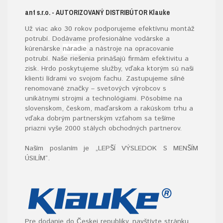
ant s.r.o.
- AUTORIZOVANÝ DISTRIBÚTOR K
lauke
Už viac ako 30 rokov podporujeme efektívnu montáž
potrubí. Dodávame profesionálne vodárske a
kúrenárske
náradie
a nástroje na opracovanie
potrubí. Naše riešenia prinášajú firmám efektivitu a
zisk. Hrdo poskytujeme služby, vďaka ktorým sú naši
klienti lídrami vo svojom fachu. Zastupujeme silné
renomované značky – svetových výrobcov s
unikátnymi strojmi a technológiami. Pôsobíme na
slovenskom, českom, maďarskom a rakúskom trhu a
vďaka dobrým partnerským vzťahom sa tešíme
priazni vyše 2000 stálych obchodných partnerov.
Naším poslaním je „LEPŠÍ VÝSLEDOK S MENŠÍM
ÚSILÍM“
.
Pre dodanie do Českej republiky, navštívte stránku