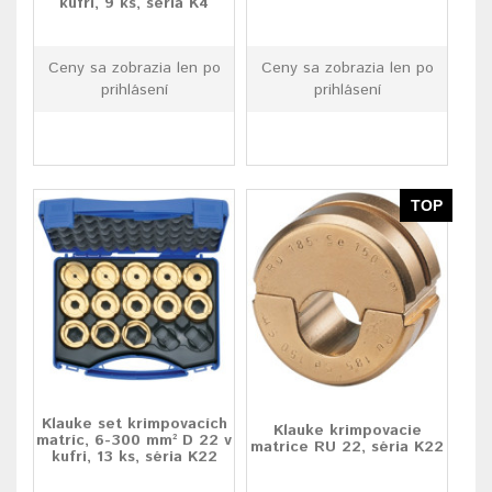
kufri, 9 ks, séria K4
Ceny sa zobrazia len po
Ceny sa zobrazia len po
prihlásení
prihlásení
TOP
Klauke set krimpovacích
Klauke krimpovacie
matríc, 6-300 mm² D 22 v
matrice RU 22, séria K22
kufri, 13 ks, séria K22