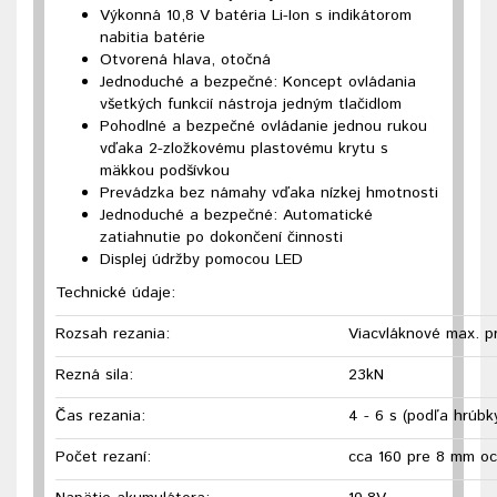
Výkonná 10,8 V batéria Li-Ion s indikátorom
nabitia batérie
Otvorená hlava, otočná
Jednoduché a bezpečné: Koncept ovládania
všetkých funkcií nástroja jedným tlačidlom
Pohodlné a bezpečné ovládanie jednou rukou
vďaka 2-zložkovému plastovému krytu s
mäkkou podšívkou
Prevádzka bez námahy vďaka nízkej hmotnosti
Jednoduché a bezpečné: Automatické
zatiahnutie po dokončení činnosti
Displej údržby pomocou LED
Technické údaje:
Rozsah rezania:
Viacvláknové max. pr
Rezná sila:
23kN
Čas rezania:
4 - 6 s (podľa hrúbk
Počet rezaní:
cca 160 pre 8 mm oc