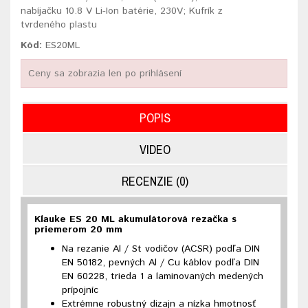
nabíjačku 10.8 V Li-Ion batérie, 230V; Kufrík z
tvrdeného plastu
Kód:
ES20ML
Ceny sa zobrazia len po prihlásení
POPIS
VIDEO
RECENZIE (0)
Klauke ES 20 ML akumulátorová rezačka s
priemerom 20 mm
Na rezanie Al / St vodičov (ACSR) podľa DIN
EN 50182, pevných Al / Cu káblov podľa DIN
EN 60228, trieda 1 a laminovaných medených
prípojníc
Extrémne robustný dizajn a nízka hmotnosť