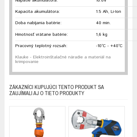
Napätie akumulátora:
10.8V
Kapacita akumulátora:
1.5 Ah, Li-Ion
Doba nabíjania batérie:
40 min.
Hmotnosť vrátane batérie:
1,6 kg
Pracovný teplotný rozsah:
-10°C - +40°C
Klauke - Elektroinštalačné náradie a materiál na
krimpovanie
ZÁKAZNÍCI KUPUJÚCI TENTO PRODUKT SA
ZAUJÍMALI AJ O TIETO PRODUKTY