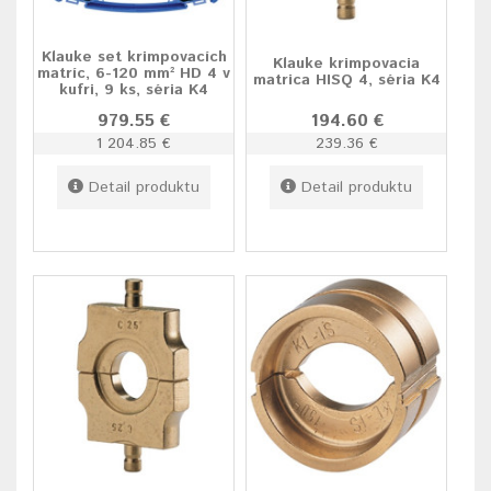
Klauke set krimpovacích
Klauke krimpovacia
matríc, 6-120 mm² HD 4 v
matrica HISQ 4, séria K4
kufri, 9 ks, séria K4
979.55 €
194.60 €
1 204.85 €
239.36 €
Detail produktu
Detail produktu