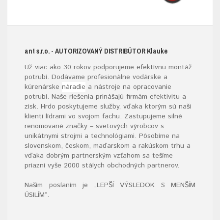
ant s.r.o.
- AUTORIZOVANÝ DISTRIBÚTOR K
lauke
Už viac ako 30 rokov podporujeme efektívnu montáž
potrubí. Dodávame profesionálne vodárske a
kúrenárske
náradie
a nástroje na opracovanie
potrubí. Naše riešenia prinášajú firmám efektivitu a
zisk. Hrdo poskytujeme služby, vďaka ktorým sú naši
klienti lídrami vo svojom fachu. Zastupujeme silné
renomované značky – svetových výrobcov s
unikátnymi strojmi a technológiami. Pôsobíme na
slovenskom, českom, maďarskom a rakúskom trhu a
vďaka dobrým partnerským vzťahom sa tešíme
priazni vyše 2000 stálych obchodných partnerov.
Naším poslaním je „LEPŠÍ VÝSLEDOK S MENŠÍM
ÚSILÍM“
.