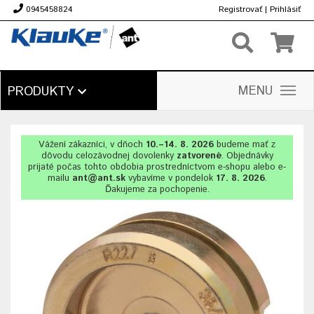
0945458824
Registrovať
|
Prihlásiť
€
MENU
PRODUKTY
Vážení zákazníci, v dňoch
10.–14. 8. 2026
budeme mať z
dôvodu celozávodnej dovolenky
zatvorené
. Objednávky
prijaté počas tohto obdobia prostredníctvom e-shopu alebo e-
mailu
ant@ant.sk
vybavíme v pondelok
17. 8. 2026
.
Ďakujeme za pochopenie.