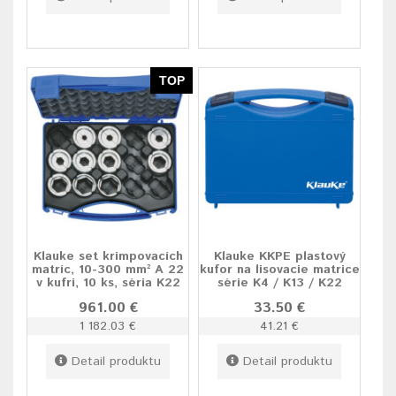
TOP
Klauke set krimpovacích
Klauke KKPE plastový
matríc, 10-300 mm² A 22
kufor na lisovacie matrice
v kufri, 10 ks, séria K22
série K4 / K13 / K22
961.00 €
33.50 €
1 182.03 €
41.21 €
Detail produktu
Detail produktu