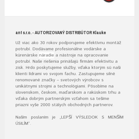
ant s.r.o.
- AUTORIZOVANÝ DISTRIBÚTOR K
lauke
Už viac ako 30 rokov podporujeme efektívnu montáž
potrubí. Dodávame profesionálne vodárske a
kúrenárske
náradie
a nástroje na opracovanie
potrubí. Naše riešenia prinášajú firmám efektivitu a
zisk. Hrdo poskytujeme služby, vďaka ktorým sú naši
klienti lídrami vo svojom fachu. Zastupujeme silné
renomované značky – svetových výrobcov s
unikátnymi strojmi a technológiami. Pôsobíme na
slovenskom, českom, maďarskom a rakúskom trhu a
vďaka dobrým partnerským vzťahom sa tešíme
priazni vyše 2000 stálych obchodných partnerov.
Naším poslaním je „LEPŠÍ VÝSLEDOK S MENŠÍM
ÚSILÍM“
.