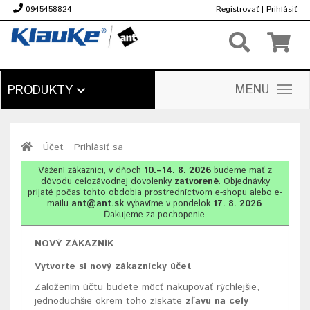
0945458824
Registrovať
|
Prihlásiť
€
MENU
PRODUKTY
Účet
Prihlásiť sa
Vážení zákazníci, v dňoch
10.–14. 8. 2026
budeme mať z
dôvodu celozávodnej dovolenky
zatvorené
. Objednávky
prijaté počas tohto obdobia prostredníctvom e-shopu alebo e-
mailu
ant@ant.sk
vybavíme v pondelok
17. 8. 2026
.
Ďakujeme za pochopenie.
NOVÝ ZÁKAZNÍK
Vytvorte si nový zákaznícky účet
Založením účtu budete môcť nakupovať rýchlejšie,
jednoduchšie okrem toho získate
zľavu na celý