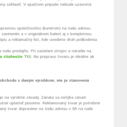
eny súhlasiť. V opačnom prípade nebude uzavretá
epravnou spoločnosťou (kuriérom) na našu adresu.
zavinením a v originálnom balení aj s kompletnou
kópiu a reklamačný list, kde uvediete druh poškodenia.
našu predajňu. Pri zasielaní strojov a náradie na
a stiahnutie TU
). Na prepravu tovaru je ideálne ak
 obchodu s daným výrobkom, nie je stanovená
uje na výrobné závady. Záruka sa netýka závad
tné uplatniť písomne. Reklamovaný tovar je potrebné
vaný tovar dopravíme na Vašu adresu v SR na naše