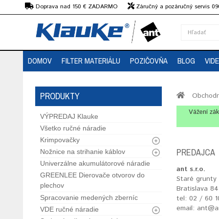
€
Doprava nad 150 € ZADARMO
Záručný a pozáručný servis 09
strojov
DOMOV
FILTER MATERIÁLU
POZIČOVŇA
BLOG
VID
PRODUKTY
Obchodn
Vážení zák
VÝPREDAJ Klauke
Všetko ručné náradie
Krimpovačky
PREDAJCA
Nožnice na strihanie káblov
Univerzálne akumulátorové náradie
ant s.r.o.
GREENLEE Dierovače otvorov do
Staré grunty
plechov
Bratislava 84
Spracovanie medených zberníc
tel: 02 / 60 
email: ant@a
VDE ručné náradie