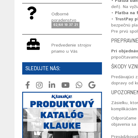
• Platba ba
deň). Na vyž
• Platba na 
Odborné
• TrustPay p
poradenstvo
bezpečnú pla
02/60 10 37 21
Pre prvú spo
PREPRAVNÉ
Predvedenie strojov
Pri objednáv
priamo u Vás
pripočítavam
ŠKODY VZN
SLEDUJTE NÁS:
Predávajúci 
dopravy od k
UPOZORNEN
Zásielku, kto
komplikáciám 
Odporúčame sk
objavenia sa
Prevádzkovat