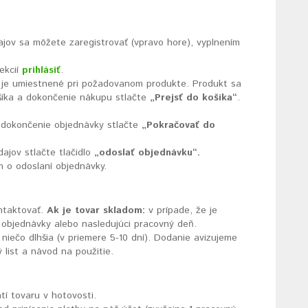
jov sa môžete zaregistrovať (vpravo hore), vyplnením
ekcií
prihlásiť
.
é je umiestnené pri požadovanom produkte. Produkt sa
šíka a dokončenie nákupu stlačte
„Prejsť do košíka“
.
e dokončenie objednávky stlačte
„Pokračovať do
ajov stlačte tlačidlo
„odoslať objednávku“.
 o odoslaní objednávky.
ntaktovať.
Ak je tovar skladom:
v prípade, že je
 objednávky alebo nasledujúci pracovný deň.
niečo dlhšia (v priemere 5-10 dní). Dodanie avizujeme
list a návod na použitie.
tí tovaru v hotovosti.