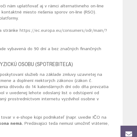
oči nám uplatňovať aj v rámci alternatívneho on-line
 kontaktné miesto riešenia sporov on-line (RSO).
latformy.
na stránke
https://ec.europa.eu/consumers/odr/main/?
 bude vybavená do 90 dní a bez značných finančných
YZICKÚ OSOBU (SPOTREBITEĽA)
poskytovaní služieb na základe zmluvy uzavretej na
zmene a doplnení niektorých zákonov (zákon č.
denia dôvodu do 14 kalendárnych dní odo dňa prevzatia
bol v uvedenej lehote odoslaný list o odstúpení od
naný prostredníctvom internetu vyzdvihol osobne v
 tovar v e-shope kúpi podnikateľ (napr. uvedie IČO na
ákona nemá
.
Predávajúci teda nemusí umožniť vrátenie,