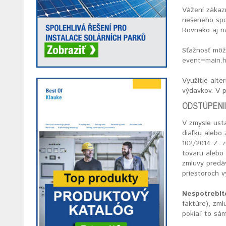
Vážení zákazn
riešeného spo
Rovnako aj n
Sťažnosť môž
event=main.
Využitie alt
výdavkov. V 
ODSTÚPENI
V zmysle usta
diaľku alebo
102/2014 Z. 
tovaru alebo 
zmluvy predá
priestoroch 
Nespotrebit
faktúre), zm
pokiaľ to sá