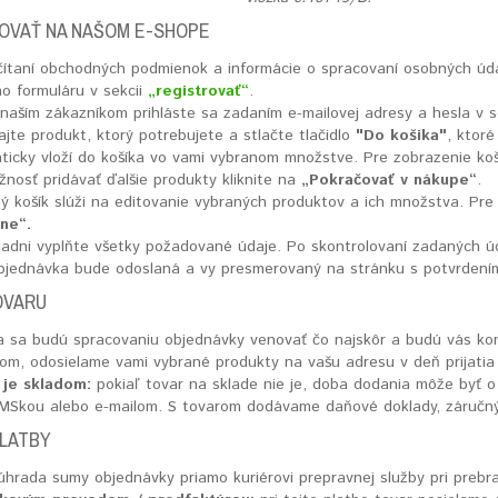
OVAŤ NA NAŠOM E-SHOPE
čítaní obchodných podmienok a informácie o spracovaní osobných úda
o formuláru v sekcii
„registrovať“
.
naším zákazníkom prihláste sa zadaním e-mailovej adresy a hesla v s
jte produkt, ktorý potrebujete a stlačte tlačidlo
"Do košika"
, ktor
ticky vloží do košíka vo vami vybranom množstve. Pre zobrazenie ko
nosť pridávať ďalšie produkty kliknite na
„Pokračovať v nákupe“
.
ý košík slúži na editovanie vybraných produktov a ich množstva. Pr
ne“.
ladni vyplňte všetky požadované údaje. Po skontrolovaní zadaných úd
bjednávka bude odoslaná a vy presmerovaný na stránku s potvrdením
OVARU
ia sa budú spracovaniu objednávky venovať čo najskôr a budú vás ko
dom, odosielame vami vybrané produkty na vašu adresu v deň prijatia
 je skladom:
pokiaľ tovar na sklade nie je, doba dodania môže byť o 
 SMSkou alebo e-mailom. S tovarom dodávame daňové doklady, záručný 
LATBY
hrada sumy objednávky priamo kuriérovi prepravnej služby pri prebra