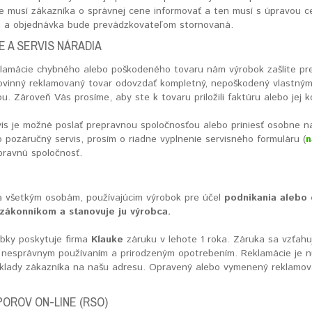
e musí zákazníka o správnej cene informovať a ten musí s úpravou c
 a objednávka bude prevádzkovateľom stornovaná.
 A SERVIS NÁRADIA
klamácie chybného alebo poškodeného tovaru nám výrobok zašlite pr
povinný reklamovaný tovar odovzdať kompletný, nepoškodený vlastným 
. Zároveň Vás prosíme, aby ste k tovaru priložili faktúru alebo jej 
is je možné poslať prepravnou spoločnosťou alebo priniesť osobne na 
 pozáručný servis, prosím o riadne vyplnenie servisného formuláru (
n
pravnú spoločnosť.
 všetkým osobám, používajúcim výrobok pre účel
podnikania alebo
zákonníkom a stanovuje ju výrobca.
obky poskytuje firma
Klauke
záruku v lehote 1 roka. Záruka sa vzťah
nesprávnym používaním a prirodzeným opotrebením. Reklamácie je nu
áklady zákazníka na našu adresu. Opravený alebo vymenený reklamo
POROV ON-LINE (RSO)