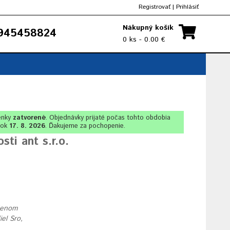
Registrovať
|
Prihlásiť
Nákupný košík
945458824
0 ks - 0.00 €
enky
zatvorené
. Objednávky prijaté počas tohto obdobia
lok
17. 8. 2026
. Ďakujeme za pochopenie.
ti ant s.r.o.
edenom
el Sro,