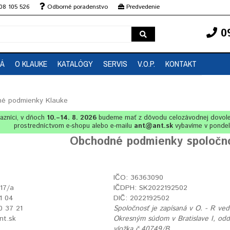
08 105 526
Odborné poradenstvo
Predvedenie
0
EÁ
O KLAUKE
KATALÓGY
SERVIS
V.O.P.
KONTAKT
é podmienky Klauke
azníci, v dňoch
10.–14. 8. 2026
budeme mať z dôvodu celozávodnej dovol
prostredníctvom e-shopu alebo e-mailu
ant@ant.sk
vybavíme v ponde
Obchodné podmienky spoločnos
IČO: 36363090
 17/a
IČDPH: SK2022192502
1 04
DIČ: 2022192502
10 37 21
Spoločnosť je zapísaná v O. - R v
nt.sk
Okresným súdom v Bratislave I, oddi
vložka č.40749/B.