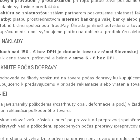
nkovým prevodom / predfaktúrou:
pri tejto platbe tovar posielame 
iadanie vystavíme predfaktúru.
faktúru so splatnosťou:
stálym partnerom poskytujeme splatnosť fa
latby:
platbu prostredníctvom
internet bankingu
vašej banky alebo
tobnú bránu spoločnosti TrustPay. Úhrada je ihneď potvrdená a tova
luprácu medzi nami vyžadujeme platbu na dobierku, predfaktúru alebo
 NÁKLADY
kach nad 150.- € bez DPH je dodanie tovaru v rámci Slovenskej
e k cene tovaru poštovné a balné v
sume 6.- € bez DPH
.
IKNUTÉ POČAS DOPRAVY
zodpovedá za škody vzniknuté na tovare počas dopravy ku kupujúcem
upujúceho k predávajúcemu v prípade reklamácie alebo vrátenia tova
IE!
rá javí známky poškodenia (roztrhnutý obal, deformácie a pod.) v ži
pri reklamácii poškodeného tovaru.
ontrolovať vašu zásielku ihneď po prevzatí od prepravnej spoločnost
 skrytých vád a poškodení, spôsobených počas prepravy (prepravcovia
eľ e-shopu si vyhradzuje právo na opravu ceny tovaru pre odoslaním 