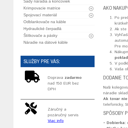
Sady náradia a koncoviek
AKO NAKUP
Krimpovacie matrice
Spojovací materiál
Po pre
Odblankovače na káble
krátkeh
Hydraulické čerpadlá
Ak ste 
Vyhľada
Štítkovače a pásky
automa
Náradie na dátové káble
Pre mož
Nákupn
poklad
SLUŽBY PRE VÁS:
V podk
Vaša o
DODANIE T
Doprava
zadarmo
nad 150 EUR bez
Naši kolegov
DPH
náradie skla
Ak tovar nie
telefonicky,
Záručný a
SPÔSOBY P
pozáručný servis
Viac info
• Dobierka:
ú