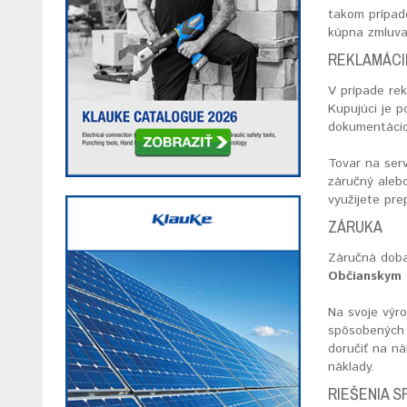
takom prípad
kúpna zmluva
REKLAMÁCIE
V prípade re
Kupujúci je 
dokumentáciou
Tovar na serv
záručný alebo
využijete pre
ZÁRUKA
Záručná doba
Občianskym 
Na svoje výr
spôsobených 
doručiť na n
náklady.
RIEŠENIA S