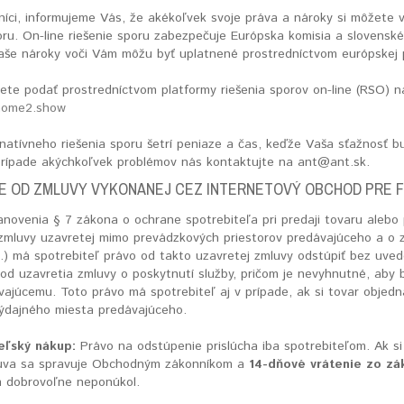
íci, informujeme Vás, že akékoľvek svoje práva a nároky si môžete v
ru. On-line riešenie sporu zabezpečuje Európska komisia a slovenské
aše nároky voči Vám môžu byť uplatnené prostredníctvom európskej p
ete podať prostredníctvom platformy riešenia sporov on-line (RSO) 
home2.show
ernatívneho riešenia sporu šetrí peniaze a čas, keďže Vaša sťažnosť
prípade akýchkoľvek problémov nás kontaktujte na ant@ant.sk.
E OD ZMLUVY VYKONANEJ CEZ INTERNETOVÝ OBCHOD PRE F
novenia § 7 zákona o ochrane spotrebiteľa pri predaji tovaru alebo 
 zmluvy uzavretej mimo prevádzkových priestorov predávajúceho a o 
z.) má spotrebiteľ právo od takto uzavretej zmluvy odstúpiť bez uve
od uzavretia zmluvy o poskytnutí služby, pričom je nevyhnutné, aby 
vajúcemu. Toto právo má spotrebiteľ aj v prípade, ak si tovar objed
výdajného miesta predávajúceho.
eľský nákup:
Právo na odstúpenie prislúcha iba spotrebiteľom. Ak si
luva sa spravuje Obchodným zákonníkom a
14-dňové vrátenie zo z
m dobrovoľne neponúkol.