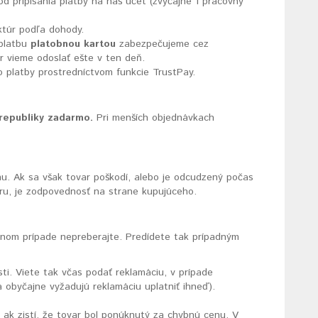
od pripísania platby na náš účet (zvyčajne 1 pracovný
ktúr podľa dohody.
 platbu
platobnou kartou
zabezpečujeme cez
r vieme odoslať ešte v ten deň.
 platby prostredníctvom funkcie TrustPay.
 republiky zadarmo.
Pri menších objednávkach
u. Ak sa však tovar poškodí, alebo je odcudzený počas
ru, je zodpovednosť na strane kupujúceho.
adnom prípade nepreberajte. Predídete tak prípadným
i. Viete tak včas podať reklamáciu, v prípade
 obyčajne vyžadujú reklamáciu uplatniť ihneď).
ak zistí, že tovar bol ponúknutý za chybnú cenu. V