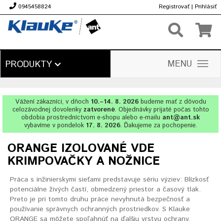
0945458824
Registrovať
|
Prihlásiť
€
MENU
PRODUKTY
Vážení zákazníci, v dňoch
10.–14. 8. 2026
budeme mať z dôvodu
celozávodnej dovolenky
zatvorené
. Objednávky prijaté počas tohto
obdobia prostredníctvom e-shopu alebo e-mailu
ant@ant.sk
vybavíme v pondelok
17. 8. 2026
. Ďakujeme za pochopenie.
ORANGE IZOLOVANÉ VDE
KRIMPOVAČKY A NOŽNICE
Práca s inžinierskymi sieťami predstavuje sériu výziev: Blízkosť
potenciálne živých častí, obmedzený priestor a časový tlak.
Preto je pri tomto druhu práce nevyhnutá bezpečnosť a
používanie správnych ochranných prostriedkov. S Klauke
ORANGE sa môžete spoľahnúť na ďalšiu vrstvu ochrany,