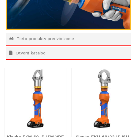
Tieto produkty predvádzame
Otvoriť katalóg
Klauke EKM 60 ID ISM VDE
Klauke EKM 60/22 IS ISM