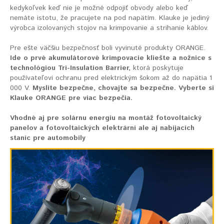
kedykoľvek keď nie je možné odpojiť obvody alebo keď
nemáte istotu, že pracujete na pod napätím. Klauke je jediný
výrobca izolovaných stojov na krimpovanie a strihanie káblov.
Pre ešte väčšiu bezpečnosť boli vyvinuté produkty ORANGE.
Ide o prvé akumulátorové krimpovacie kliešte a nožnice s
technológiou Tri-Insulation Barrier,
ktorá poskytuje
používateľovi ochranu pred elektrickým šokom až do napätia 1
000 V.
Myslite bezpečne, chovajte sa bezpečne. Vyberte si
Klauke ORANGE pre viac bezpečia.
Vhodné aj pre solárnu energiu na montáž fotovoltaický
panelov a fotovoltaických elektrární ale aj nabíjacích
staníc pre automobily