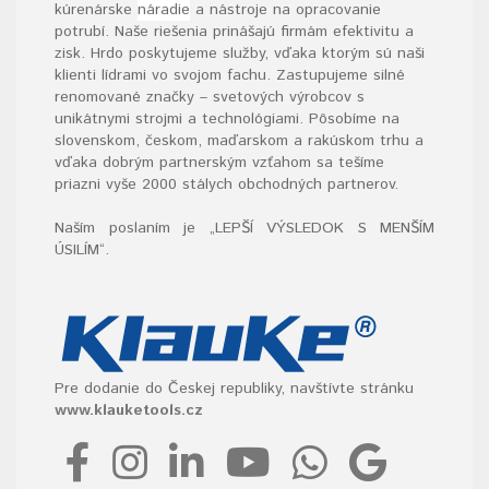
kúrenárske
náradie
a nástroje na opracovanie
potrubí. Naše riešenia prinášajú firmám efektivitu a
zisk. Hrdo poskytujeme služby, vďaka ktorým sú naši
klienti lídrami vo svojom fachu. Zastupujeme silné
renomované značky – svetových výrobcov s
unikátnymi strojmi a technológiami. Pôsobíme na
slovenskom, českom, maďarskom a rakúskom trhu a
vďaka dobrým partnerským vzťahom sa tešíme
priazni vyše 2000 stálych obchodných partnerov.
Naším poslaním je „LEPŠÍ VÝSLEDOK S MENŠÍM
ÚSILÍM“
.
Pre dodanie do Českej republiky, navštívte stránku
www.klauketools.cz