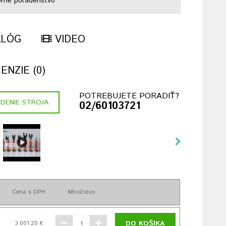
rné poradenstvo
ALÓG
VIDEO
NZIE (0)
POTREBUJETE PORADIŤ?
DENIE STROJA
02/60103721
Cena s DPH
Množstvo
DO KOŠÍKA
3 001.20 €