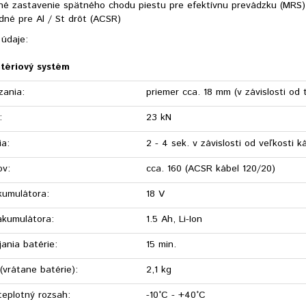
né zastavenie spätného chodu piestu pre efektívnu prevádzku (MRS)
dné pre Al / St drôt (ACSR)
 údaje:
tériový systém
zania:
priemer cca. 18 mm (v závislosti od 
:
23 kN
ia:
2 - 4 sek. v závislosti od veľkosti k
ov:
cca. 160
(ACSR kábel 120/20)
kumulátora:
18 V
akumulátora:
1.5 Ah, Li-Ion
ania batérie:
15 min.
(vrátane batérie):
2,1 kg
teplotný rozsah:
-10°C - +40°C