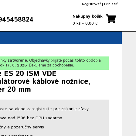
Registrovať
|
Prihlásiť
Nákupný košík
945458824
0 ks - 0.00 €
enky
zatvorené
. Objednávky prijaté počas tohto obdobia
lok
17. 8. 2026
. Ďakujeme za pochopenie.
e ES 20 ISM VDE
látorové káblové nožnice,
er 20 mm
áste
sa alebo
zaregistrujte
pre získanie zľavy
ava nad 150€ bez DPH zadarmo
ný a pozáručný servis