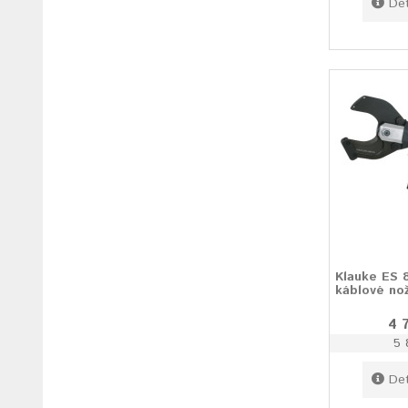
Det
Klauke ES 
káblové no
4 
5 
Det