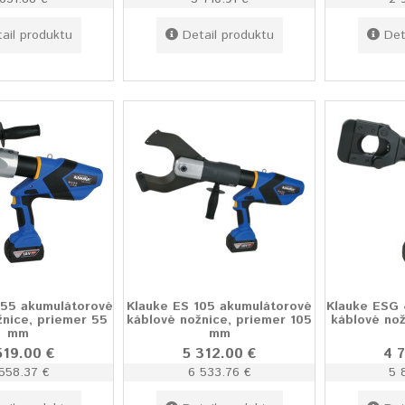
ail produktu
Detail produktu
Det
 55 akumulátorové
Klauke ES 105 akumulátorové
Klauke ESG 
žnice, priemer 55
káblové nožnice, priemer 105
káblové nož
mm
mm
519.00 €
5 312.00 €
4 
558.37 €
6 533.76 €
5 