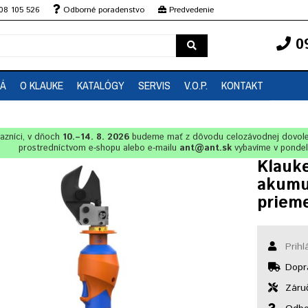
08 105 526
Odborné poradenstvo
Predvedenie
0
EÁ
O KLAUKE
KATALÓGY
SERVIS
V.O.P.
KONTAKT
azníci, v dňoch
10.–14. 8. 2026
budeme mať z dôvodu celozávodnej dovol
prostredníctvom e-shopu alebo e-mailu
ant@ant.sk
vybavíme v ponde
Klauk
akumu
priem
Prihl
Dopr
Záruč