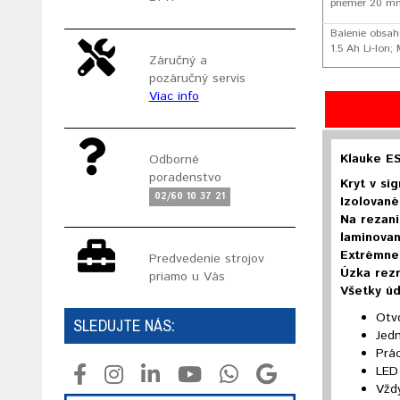
priemer 20 m
Balenie obsah
1.5 Ah Li-Ion;
Záručný a
pozáručný servis
Viac info
Klauke E
Odborné
poradenstvo
Kryt v si
02/60 10 37 21
Izolované
Na rezani
laminova
Extrémne 
Predvedenie strojov
Úzka rezn
priamo u Vás
Všetky úd
Otv
SLEDUJTE NÁS:
Jedn
Prá
LED 
Vždy