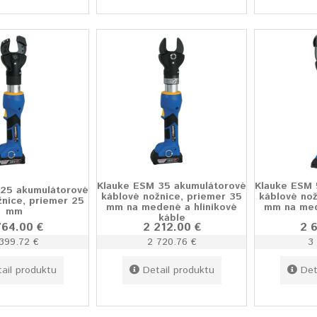
Klauke ESM 35 akumulátorové
Klauke ESM 
 25 akumulátorové
káblové nožnice, priemer 35
káblové nož
žnice, priemer 25
mm na medené a hlinikové
mm na med
mm
káble
764.00 €
2 212.00 €
2 
399.72 €
2 720.76 €
3 
ail produktu
Detail produktu
Det