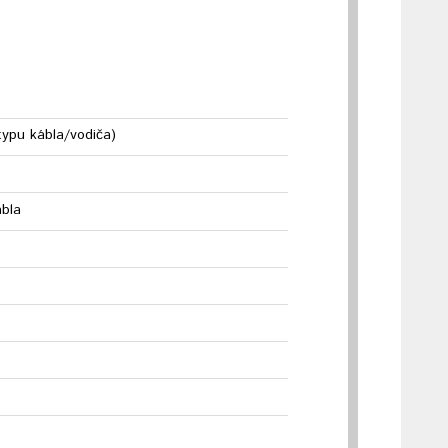
typu kábla/vodiča)
ábla