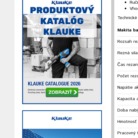
Ruč
Vho
Technické
Makita ba
Rozsah re
Rezná sila
Čas rezan
Počet rez
Napätie a
Kapacita 
Doba nabíj
Hmotnosť 
Pracovný 