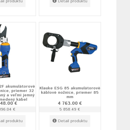
ail produktu
Detail produktu
2F akumulátorové
Klauke ESG 85 akumulátorové
nice, priemer 32
káblové nožnice, priemer 85
ný a veľmi jemný
mm
 medený kábel
948.00 €
4 763.00 €
396.04 €
5 858.49 €
ail produktu
Detail produktu