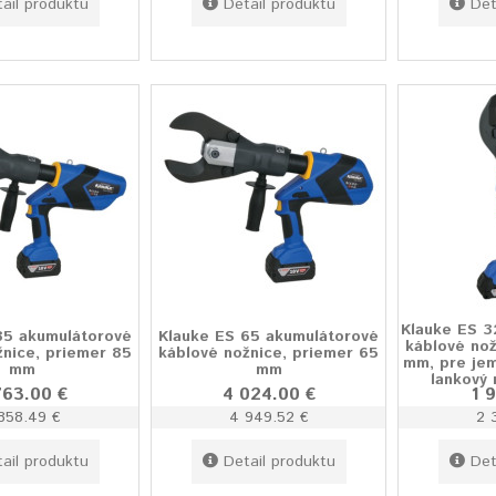
ail produktu
Detail produktu
Det
Klauke ES 3
85 akumulátorové
Klauke ES 65 akumulátorové
káblové nož
žnice, priemer 85
káblové nožnice, priemer 65
mm, pre jem
mm
mm
lankový
763.00 €
4 024.00 €
1 
858.49 €
4 949.52 €
2 
ail produktu
Detail produktu
Det