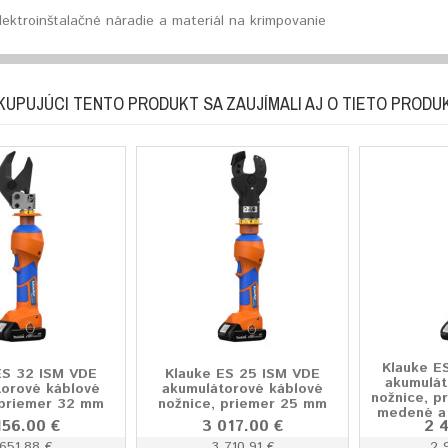
lektroinštalačné náradie a materiál na krimpovanie
KUPUJÚCI TENTO PRODUKT SA ZAUJÍMALI AJ O TIETO PRODU
Klauke E
ES 32 ISM VDE
Klauke ES 25 ISM VDE
akumulát
torové káblové
akumulátorové káblové
nožnice, p
 priemer 32 mm
nožnice, priemer 25 mm
medené a 
156.00 €
3 017.00 €
2 
651.88 €
3 710.91 €
2 