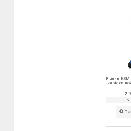
Klauke ESM
káblové no
2 
3 
Det