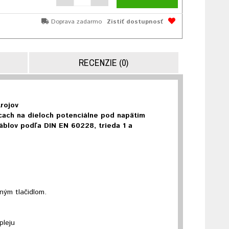
Doprava zadarmo
Zistiť dostupnosť
RECENZIE (0)
trojov
ácach na dieloch potenciálne pod napätím
áblov podľa DIN EN 60228, trieda 1 a
ným tlačidlom.
pleju