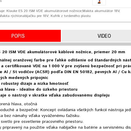
m
uje: Klauke ES 20 ISM VDE akumulátorové nožnice;Makita akumulátor 18V,
 Makita rýchlonabíjačku pre 18V; Kufrík z tvrdeného plastu
POPIS
VIDEO
S 20 ISM VDE akumulátorové káblové nožnice, priemer 20 mm
gnálnej oranžovej farbe pre ľahké odlíšenie od štandardných nás
 a certifikované VDE na 1 000 V pre zvýšenú bezpečnosť pri pr
e Al / St vodičov (ACSR) podľa DIN EN 50182, pevných Al / Cu k
ných medených prípojníc
robustný dizajn a nízka hmotnosť
á hlava - ideálne do úzkeho priestoru
aje o nástroji v skratke vďaka zabudovanému displeju
orená hlava, otočná
oduché a bezpečné: Koncept ovládania všetkých funkcií nástroja jed
ca bez námahy vďaka vyváženému ťažisku.
svetlo pre osvetlenie pracovného priestoru.
 pripravený na použitie vďaka nabíjačke na batérie a servisnému dis