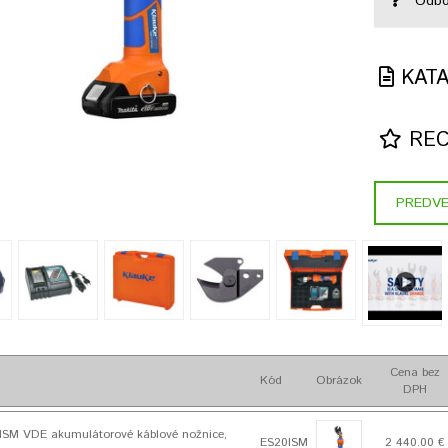
Odbo
KAT
RECE
PREDVE
Cena bez
Kód
Obrázok
DPH
ISM VDE akumulátorové káblové nožnice,
ES20ISM
2 440.00 €