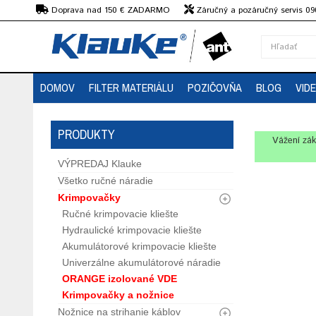
€
Doprava nad 150 € ZADARMO
Záručný a pozáručný servis 09
strojov
DOMOV
FILTER MATERIÁLU
POZIČOVŇA
BLOG
VID
PRODUKTY
Vážení zák
VÝPREDAJ Klauke
Všetko ručné náradie
Krimpovačky
Ručné krimpovacie kliešte
Hydraulické krimpovacie kliešte
Akumulátorové krimpovacie kliešte
Univerzálne akumulátorové náradie
ORANGE izolované VDE
Krimpovačky a nožnice
Nožnice na strihanie káblov