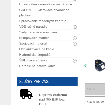
Univerzálne akumulátorové náradie
GREENLEE Dierovače otvorov do
plechov
Spracovanie medených zberníc
VDE ručné náradie
Sady náradia a koncoviek
Krimpovacie matrice
Spojovací materiál
Odblankovače na káble
Hydraulické čerpadlá
Štítkovače a pásky
Náradie na dátové káble
SLUŽBY PRE VÁS:
Názov
Doprava
zadarmo
nad 150 EUR bez
Klauke ES 20 
DPH