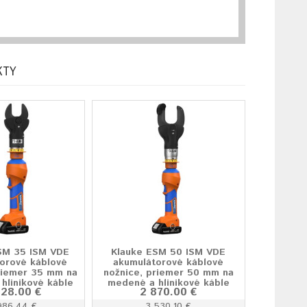
KTY
SM 35 ISM VDE
Klauke ESM 50 ISM VDE
orové káblové
akumulátorové káblové
riemer 35 mm na
nožnice, priemer 50 mm na
hlinikové káble
medené a hlinikové káble
428.00 €
2 870.00 €
986.44 €
3 530.10 €