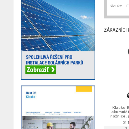
Klauke - E
ZÁKAZNÍCI 
Klauke 
akumulá
nožnice,
2 
2 