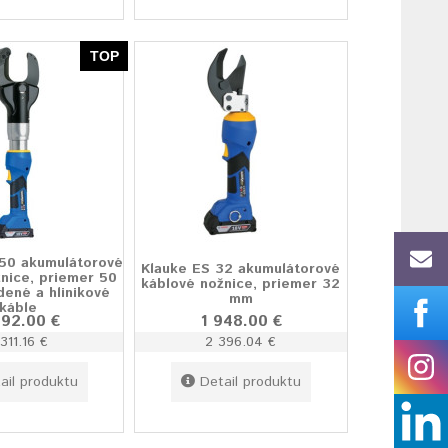
TOP
50 akumulátorové
Klauke ES 32 akumulátorové
nice, priemer 50
káblové nožnice, priemer 32
ené a hlinikové
mm
káble
692.00 €
1 948.00 €
311.16 €
2 396.04 €
ail produktu
Detail produktu