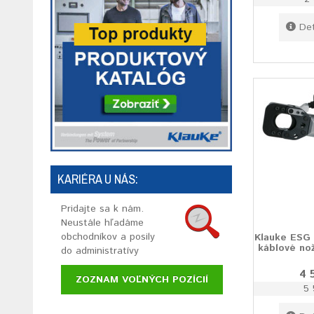
Det
KARIÉRA U NÁS:
Pridajte sa k nám.
Neustále hľadáme
obchodníkov a posily
Klauke ESG
káblové no
do administratívy
4 
ZOZNAM VOĽNÝCH POZÍCIÍ
5 