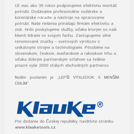
Už viac ako 30 rokov podporujeme efektívnu montáž
potrubí. Dodávame profesionálne vodárske a
kúrenárske
náradie
a nástroje na opracovanie
potrubí. Naše riešenia prinášajú firmám efektivitu a
zisk. Hrdo poskytujeme služby, vďaka ktorým sú naši
klienti lídrami vo svojom fachu. Zastupujeme silné
renomované značky – svetových výrobcov s
unikátnymi strojmi a technológiami. Pôsobíme na
slovenskom, českom, maďarskom a rakúskom trhu a
vďaka dobrým partnerským vzťahom sa tešíme
priazni vyše 2000 stálych obchodných partnerov.
Naším poslaním je „LEPŠÍ VÝSLEDOK S MENŠÍM
ÚSILÍM“
.
Pre dodanie do Českej republiky, navštívte stránku
www.klauketools.cz