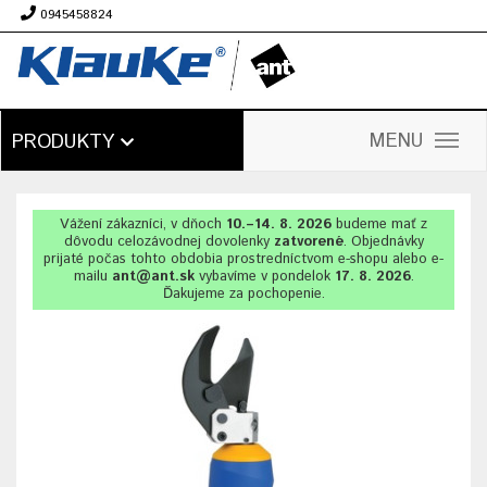
0945458824
€
MENU
PRODUKTY
Vážení zákazníci, v dňoch
10.–14. 8. 2026
budeme mať z
dôvodu celozávodnej dovolenky
zatvorené
. Objednávky
prijaté počas tohto obdobia prostredníctvom e-shopu alebo e-
mailu
ant@ant.sk
vybavíme v pondelok
17. 8. 2026
.
Ďakujeme za pochopenie.