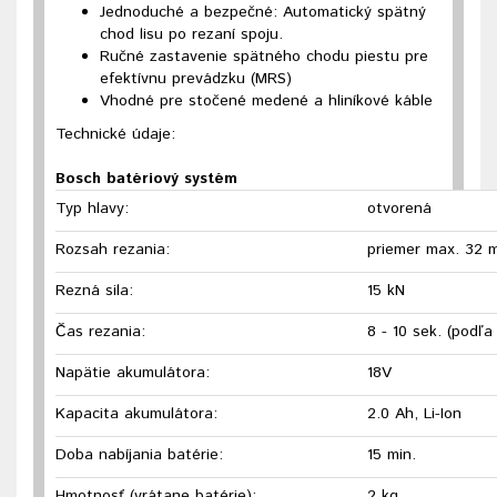
Jednoduché a bezpečné: Automatický spätný
chod lisu po rezaní spoju.
Ručné zastavenie spätného chodu piestu pre
efektívnu prevádzku (MRS)
Vhodné pre stočené medené a hliníkové káble
Technické údaje:
Bosch batériový systém
Typ hlavy:
otvorená
Rozsah rezania:
priemer max. 32 
Rezná sila:
15 kN
Čas rezania:
8 - 10 sek. (podľa
Napätie akumulátora:
18V
Kapacita akumulátora:
2.0 Ah, Li-Ion
Doba nabíjania batérie:
15 min.
Hmotnosť (vrátane batérie):
2 kg