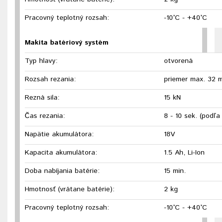
Pracovný teplotný rozsah:
-10°C - +40°C
Makita batériový systém
Typ hlavy:
otvorená
Rozsah rezania:
priemer max. 32 
Rezná sila:
15 kN
Čas rezania:
8 - 10 sek. (podľa
Napätie akumulátora:
18V
Kapacita akumulátora:
1.5 Ah, Li-Ion
Doba nabíjania batérie:
15 min.
Hmotnosť (vrátane batérie):
2 kg
Pracovný teplotný rozsah:
-10°C - +40°C