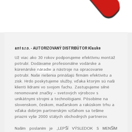
ant s.r.o.
- AUTORIZOVANÝ DISTRIBÚTOR K
lauke
Už viac ako 30 rokov podporujeme efektívnu montáž
potrubí. Dodávame profesionálne vodárske a
kúrenárske
náradie
a nástroje na opracovanie
potrubí. Naše riešenia prinášajú firmám efektivitu a
zisk. Hrdo poskytujeme služby, vďaka ktorým sú naši
klienti lídrami vo svojom fachu. Zastupujeme silné
renomované značky – svetových výrobcov s
unikátnymi strojmi a technológiami. Pôsobíme na
slovenskom, českom, maďarskom a rakúskom trhu a
vďaka dobrým partnerským vzťahom sa tešíme
priazni vyše 2000 stálych obchodných partnerov.
Naším poslaním je „LEPŠÍ VÝSLEDOK S MENŠÍM