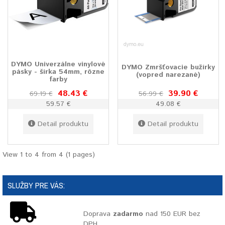
DYMO Univerzálne vinylové
DYMO Zmršťovacie bužírky
pásky - šírka 54mm, rôzne
(vopred narezané)
farby
48.43 €
39.90 €
69.19 €
56.99 €
59.57 €
49.08 €
Detail produktu
Detail produktu
View 1 to 4 from 4 (1 pages)
SLUŽBY PRE VÁS:
Doprava
zadarmo
nad 150 EUR bez
DPH