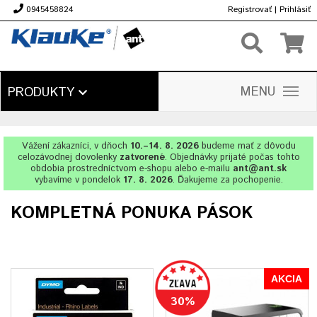
0945458824
Registrovať
|
Prihlásiť
€
MENU
PRODUKTY
Vážení zákazníci, v dňoch
10.–14. 8. 2026
budeme mať z dôvodu
celozávodnej dovolenky
zatvorené
. Objednávky prijaté počas tohto
obdobia prostredníctvom e-shopu alebo e-mailu
ant@ant.sk
vybavíme v pondelok
17. 8. 2026
. Ďakujeme za pochopenie.
KOMPLETNÁ PONUKA PÁSOK
AKCIA
30%