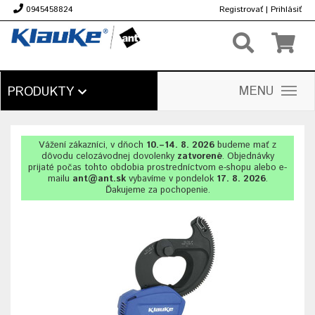
0945458824
Registrovať
|
Prihlásiť
€
MENU
PRODUKTY
Vážení zákazníci, v dňoch
10.–14. 8. 2026
budeme mať z
dôvodu celozávodnej dovolenky
zatvorené
. Objednávky
prijaté počas tohto obdobia prostredníctvom e-shopu alebo e-
mailu
ant@ant.sk
vybavíme v pondelok
17. 8. 2026
.
Ďakujeme za pochopenie.