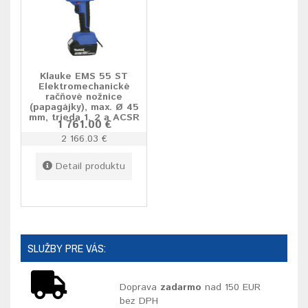
Klauke EMS 55 ST
Elektromechanické
račňové nožnice
(papagájky), max. Ø 45
mm, trieda 1, 2 a ACSR
1 761.00 €
2 166.03 €
Detail produktu
SLUŽBY PRE VÁS:
Doprava
zadarmo
nad 150 EUR
bez DPH