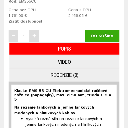
Kód:
EMS55CU
Cena bez DPH
Cena s DPH
1 761.00 €
2 166.03 €
Zistiť dostupnosť
DO KOŠÍKA
POPIS
VIDEO
RECENZIE (0)
Klauke EMS 55 CU Elektromechanické račňové
nožnice (papagájky), max. Ø 50 mm, trieda 1, 2 a
5
Na rezanie lankových a jemne lankových
medených a hliníkových káblov.
Vysoká rezná sila na rezanie lankových a
jemne lankových medených a hliníkových