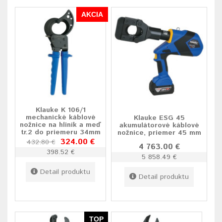
AKCIA
Klauke K 106/1
mechanické káblové
Klauke ESG 45
nožnice na hliník a meď
akumulátorové káblové
tr.2 do priemeru 34mm
nožnice, priemer 45 mm
324.00 €
432.80 €
4 763.00 €
398.52 €
5 858.49 €
Detail produktu
Detail produktu
TOP