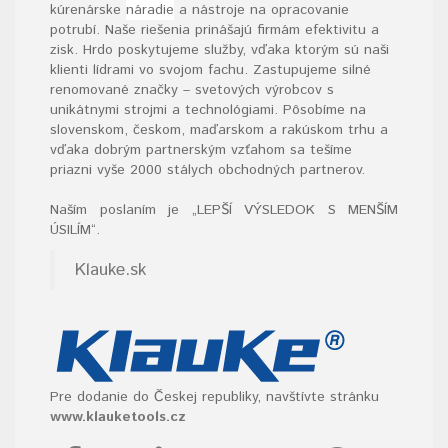
kúrenárske
náradie
a nástroje na opracovanie
potrubí. Naše riešenia prinášajú firmám efektivitu a
zisk. Hrdo poskytujeme služby, vďaka ktorým sú naši
klienti lídrami vo svojom fachu. Zastupujeme silné
renomované značky – svetových výrobcov s
unikátnymi strojmi a technológiami. Pôsobíme na
slovenskom, českom, maďarskom a rakúskom trhu a
vďaka dobrým partnerským vzťahom sa tešíme
priazni vyše 2000 stálych obchodných partnerov.
Naším poslaním je „LEPŠÍ VÝSLEDOK S MENŠÍM
ÚSILÍM“
.
Klauke.sk
Pre dodanie do Českej republiky, navštívte stránku
www.klauketools.cz