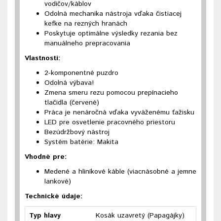
vodičov/káblov
Odolná mechanika nástroja vďaka čistiacej
kefke na rezných hranách
Poskytuje optimálne výsledky rezania bez
manuálneho prepracovania
Vlastnosti:
2-komponentné puzdro
Odolná výbava!
Zmena smeru rezu pomocou prepínacieho
tlačidla (červené)
Práca je nenáročná vďaka vyváženému ťažisku
LED pre osvetlenie pracovného priestoru
Bezúdržbový nástroj
Systém batérie: Makita
Vhodné pre:
Medené a hliníkové káble (viacnásobné a jemne
lankové)
Technické údaje:
Typ hlavy
Kosák uzavretý (Papagájky)