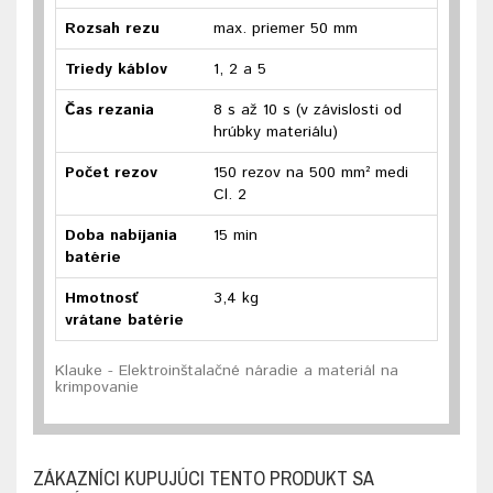
Rozsah rezu
max. priemer 50 mm
Triedy káblov
1, 2 a 5
Čas rezania
8 s až 10 s (v závislosti od
hrúbky materiálu)
Počet rezov
150 rezov na 500 mm² medi
Cl. 2
Doba nabíjania
15 min
batérie
Hmotnosť
3,4 kg
vrátane batérie
Klauke - Elektroinštalačné náradie a materiál na
krimpovanie
ZÁKAZNÍCI KUPUJÚCI TENTO PRODUKT SA