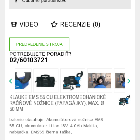
Odborné poradenstvo
VIDEO
RECENZIE (0)
PREDVEDENIE STROJA
POTREBUJETE PORADIŤ?
02/60103721
KLAUKE EMS 55 CU ELEKTROMECHANICKÉ
RAČŇOVÉ NOŽNICE (PAPAGÁJKY), MAX. Ø
50 MM
balenie obsahuje: Akumulátorové nožnice EMS
55 CU; akumulátor Li-Ion 18V, 4.0Ah Makita,
nabíjačka, EMS55 čierna taška,