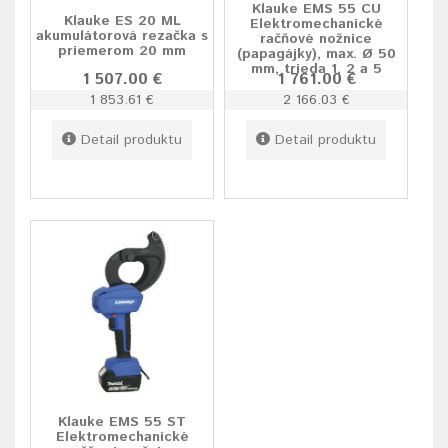
Klauke EMS 55 CU
Klauke ES 20 ML
Elektromechanické
akumulátorová rezačka s
račňové nožnice
priemerom 20 mm
(papagájky), max. Ø 50
mm, trieda 1, 2 a 5
1 507.00 €
1 761.00 €
1 853.61 €
2 166.03 €
Detail produktu
Detail produktu
Klauke EMS 55 ST
Elektromechanické