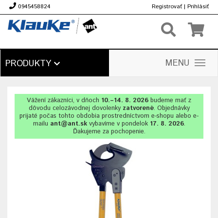
0945458824
Registrovať
|
Prihlásiť
€
MENU
PRODUKTY
Vážení zákazníci, v dňoch
10.–14. 8. 2026
budeme mať z
dôvodu celozávodnej dovolenky
zatvorené
. Objednávky
prijaté počas tohto obdobia prostredníctvom e-shopu alebo e-
mailu
ant@ant.sk
vybavíme v pondelok
17. 8. 2026
.
Ďakujeme za pochopenie.