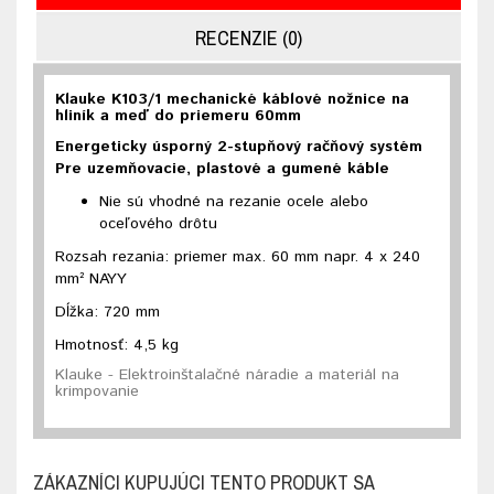
RECENZIE (0)
Klauke K103/1 mechanické káblové nožnice na
hliník a meď do priemeru 60mm
Energeticky úsporný 2-stupňový račňový systém
Pre uzemňovacie, plastové a gumené káble
Nie sú vhodné na rezanie ocele alebo
oceľového drôtu
Rozsah rezania: priemer max. 60 mm napr. 4 x 240
mm² NAYY
Dĺžka: 720 mm
Hmotnosť: 4,5 kg
Klauke - Elektroinštalačné náradie a materiál na
krimpovanie
ZÁKAZNÍCI KUPUJÚCI TENTO PRODUKT SA