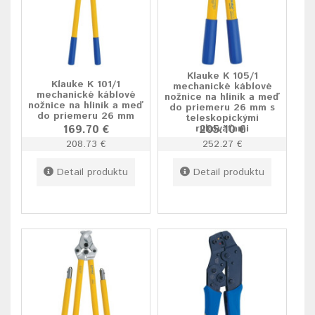
Klauke K 105/1
Klauke K 101/1
mechanické káblové
mechanické káblové
nožnice na hliník a meď
nožnice na hliník a meď
do priemeru 26 mm s
do priemeru 26 mm
teleskopickými
169.70 €
rukoväťami
205.10 €
208.73 €
252.27 €
Detail produktu
Detail produktu