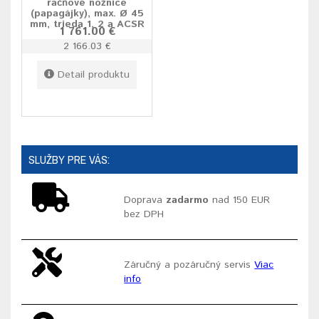
račňové nožnice
(papagájky), max. Ø 45
mm, trieda 1, 2 a ACSR
1 761.00 €
2 166.03 €
Detail produktu
SLUŽBY PRE VÁS:
Doprava
zadarmo
nad 150 EUR
bez DPH
Záručný a pozáručný servis
Viac
info