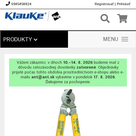
0945458824
Registrovať
|
Prihlásiť
€
MENU
PRODUKTY
Vážení zákazníci, v dňoch
10.–14. 8. 2026
budeme mať z
dôvodu celozávodnej dovolenky
zatvorené
. Objednávky
prijaté počas tohto obdobia prostredníctvom e-shopu alebo e-
mailu
ant@ant.sk
vybavíme v pondelok
17. 8. 2026
.
Ďakujeme za pochopenie.