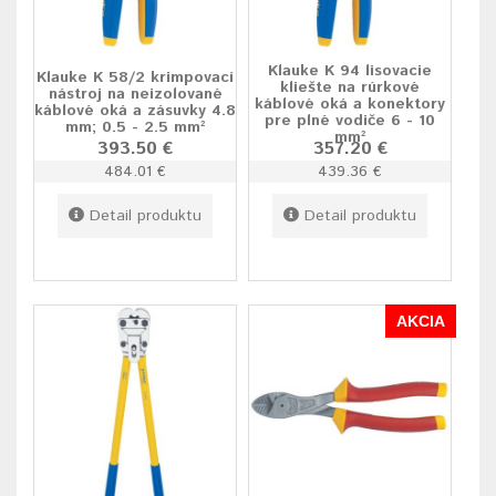
Klauke K 94 lisovacie
Klauke K 58/2 krimpovací
kliešte na rúrkové
nástroj na neizolované
káblové oká a konektory
káblové oká a zásuvky 4.8
pre plné vodiče 6 - 10
mm; 0.5 - 2.5 mm²
mm²
393.50 €
357.20 €
484.01 €
439.36 €
Detail produktu
Detail produktu
AKCIA