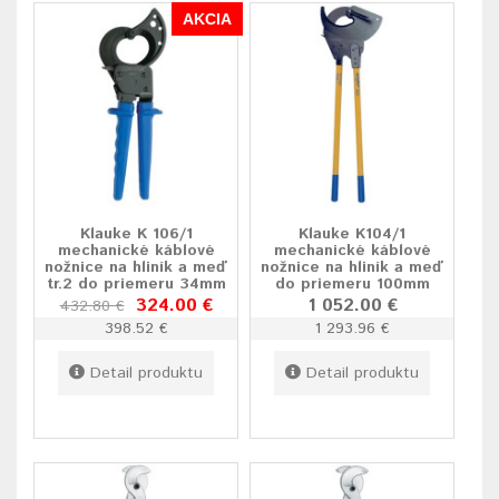
AKCIA
Klauke K 106/1
Klauke K104/1
mechanické káblové
mechanické káblové
nožnice na hliník a meď
nožnice na hliník a meď
tr.2 do priemeru 34mm
do priemeru 100mm
324.00 €
1 052.00 €
432.80 €
398.52 €
1 293.96 €
Detail produktu
Detail produktu