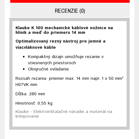
RECENZIE (0)
Klauke K 100 mechanické káblové nožnice na
hliník a meď do priemeru 14 mm
Optimalizovaný rezný nástroj pre jemné a
viacvláknové káble
Kompaktný dizajn umožňuje rezanie v
stiesnených priestoroch
Obojručné ovládanie
Rozsah rezania: priemer max. 14 mm napr. 1 x 50 mm²
H07VK mm
Dĺžka: 280 mm
Hmotnosť: 0,55 kg
Klauke - Elektroinštalačné náradie a materiál na
krimpovanie