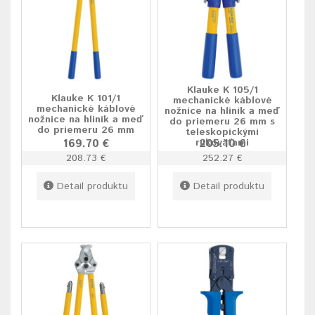
Klauke K 105/1
Klauke K 101/1
mechanické káblové
mechanické káblové
nožnice na hliník a meď
nožnice na hliník a meď
do priemeru 26 mm s
do priemeru 26 mm
teleskopickými
169.70 €
rukoväťami
205.10 €
208.73 €
252.27 €
Detail produktu
Detail produktu