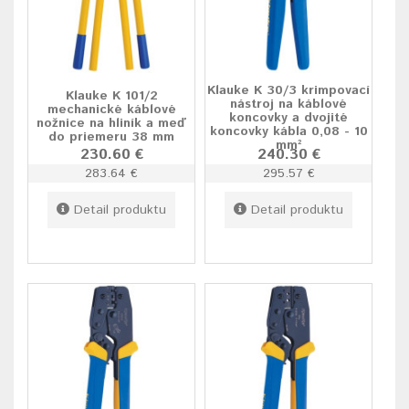
Klauke K 30/3 krimpovací
Klauke K 101/2
nástroj na káblové
mechanické káblové
koncovky a dvojité
nožnice na hliník a meď
koncovky kábla 0,08 - 10
do priemeru 38 mm
mm²
230.60 €
240.30 €
283.64 €
295.57 €
Detail produktu
Detail produktu