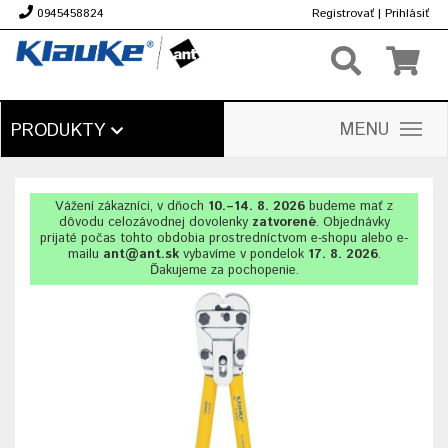
0945458824
Registrovať
|
Prihlásiť
€
MENU
PRODUKTY
Vážení zákazníci, v dňoch
10.–14. 8. 2026
budeme mať z
dôvodu celozávodnej dovolenky
zatvorené
. Objednávky
prijaté počas tohto obdobia prostredníctvom e-shopu alebo e-
mailu
ant@ant.sk
vybavíme v pondelok
17. 8. 2026
.
Ďakujeme za pochopenie.