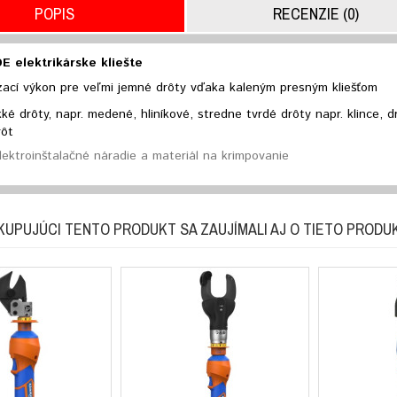
POPIS
RECENZIE (0)
E elektrikárske kliešte
zací výkon pre veľmi jemné drôty vďaka kaleným presným kliešťom
ké drôty, napr. medené, hliníkové, stredne tvrdé drôty napr. klince, d
rôt
lektroinštalačné náradie a materiál na krimpovanie
KUPUJÚCI TENTO PRODUKT SA ZAUJÍMALI AJ O TIETO PRODU