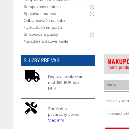
Krimpovacie matrice
Spojovací materiál
Odblankovače na káble
Hydraulické čerpadlá
Štítkovače a pásky
Náradie na dátové káble
SLUŽBY PRE VÁS:
Doprava
zadarmo
nad 150 EUR bez
Názov
DPH
Klauke VDE el
Záručný a
hmotnosť: 285
pozáručný servis
Viac info