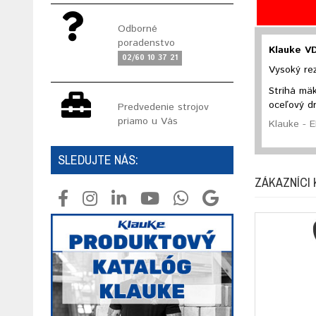
Odborné
poradenstvo
Klauke VD
02/60 10 37 21
Vysoký re
Strihá mäk
oceľový d
Predvedenie strojov
priamo u Vás
Klauke - E
SLEDUJTE NÁS:
ZÁKAZNÍCI 