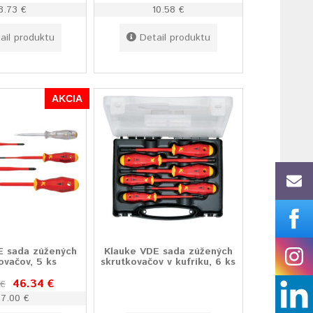
8.73 €
10.58 €
ail produktu
Detail produktu
AKCIA
E sada zúžených
Klauke VDE sada zúžených
ovačov, 5 ks
skrutkovačov v kufríku, 6 ks
46.34 €
 €
57.00 €