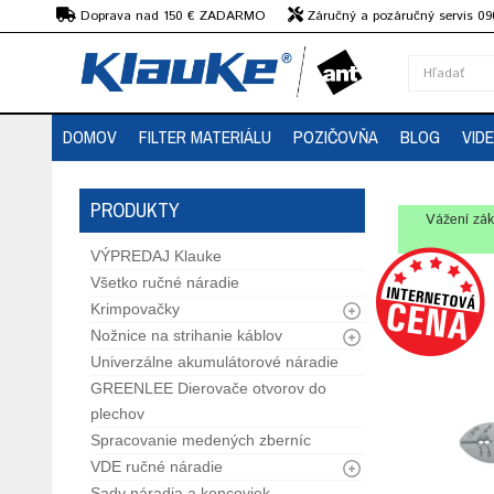
€
Doprava nad 150 € ZADARMO
Záručný a pozáručný servis 09
strojov
DOMOV
FILTER MATERIÁLU
POZIČOVŇA
BLOG
VID
PRODUKTY
Vážení zák
VÝPREDAJ Klauke
Všetko ručné náradie
Krimpovačky
Nožnice na strihanie káblov
Univerzálne akumulátorové náradie
GREENLEE Dierovače otvorov do
plechov
Spracovanie medených zberníc
VDE ručné náradie
Sady náradia a koncoviek