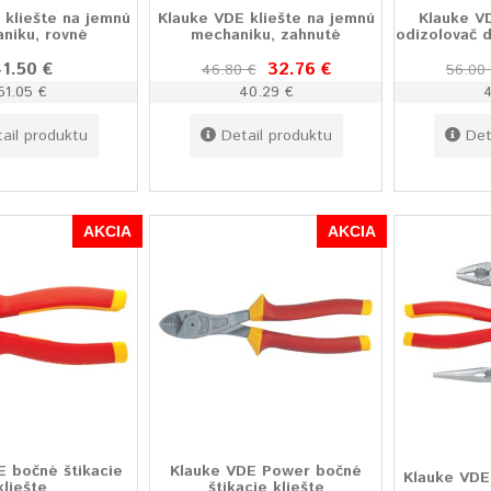
 kliešte na jemnú
Klauke VDE kliešte na jemnú
Klauke V
niku, rovné
mechaniku, zahnuté
odizolovač d
1.50 €
32.76 €
46.80 €
56.00
51.05 €
40.29 €
ail produktu
Detail produktu
Det
AKCIA
AKCIA
E bočné štikacie
Klauke VDE Power bočné
Klauke VDE 
kliešte
štikacie kliešte