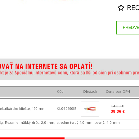
RECE
PREDVE
Kód
Obrázok
Cena bez DPH
54.80 €
ektrikárske kliešte, 190 mm
KL042190IS
38.36 €
g; Rezanie mäkký drôt: 2,0 mm; stredne tvrdý 1,0 mm; pevný: 4,0 mm