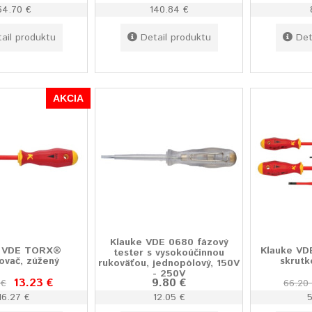
64.70 €
140.84 €
ail produktu
Detail produktu
Det
AKCIA
Klauke VDE 0680 fázový
e VDE TORX®
Klauke VD
tester s vysokoúčinnou
ovač, zúžený
skrutk
rukoväťou, jednopólový, 150V
- 250V
13.23 €
9.80 €
 €
66.20
16.27 €
12.05 €