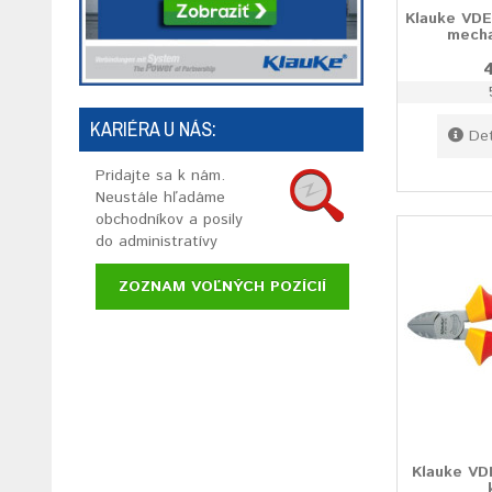
Klauke VDE
mecha
4
KARIÉRA U NÁS:
Det
Pridajte sa k nám.
Neustále hľadáme
obchodníkov a posily
do administratívy
ZOZNAM VOĽNÝCH POZÍCIÍ
Klauke VD