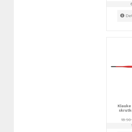
Det
Klauk
skrutk
18.90