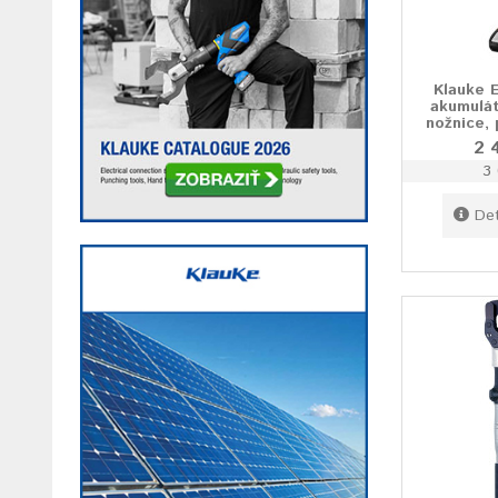
Klauke 
akumulá
nožnice,
2 
3 
Det