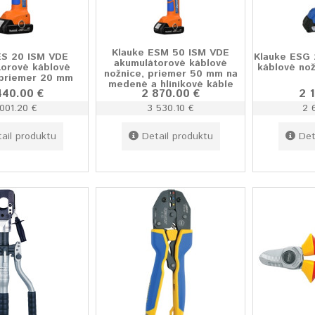
Klauke ESM 50 ISM VDE
ES 20 ISM VDE
Klauke ESG 
akumulátorové káblové
torové káblové
káblové nož
nožnice, priemer 50 mm na
 priemer 20 mm
medené a hlinikové káble
440.00 €
2 870.00 €
2 
001.20 €
3 530.10 €
2 
ail produktu
Detail produktu
Det