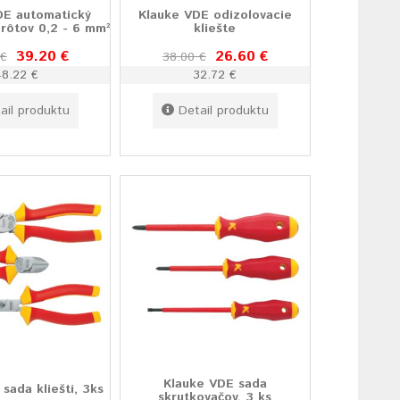
DE automatický
Klauke VDE odizolovacie
rôtov 0,2 - 6 mm²
kliešte
39.20 €
26.60 €
 €
38.00 €
48.22 €
32.72 €
ail produktu
Detail produktu
Klauke VDE sada
sada klieští, 3ks
skrutkovačov, 3 ks