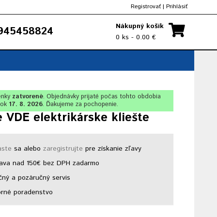
Registrovať
|
Prihlásiť
Nákupný košík
945458824
0 ks - 0.00 €
enky
zatvorené
. Objednávky prijaté počas tohto obdobia
lok
17. 8. 2026
. Ďakujeme za pochopenie.
 VDE elektrikárske kliešte
áste
sa alebo
zaregistrujte
pre získanie zľavy
ava nad 150€ bez DPH zadarmo
ný a pozáručný servis
rné poradenstvo