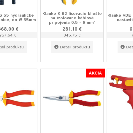
Klauke K 82 lisovacie kliešte
G 55 hydraulické
Klauke VDE 
na izolované káblové
žnice, do Ø 55mm
nastavi
pripojenia 0,5 - 6 mm²
868.00 €
281.10 €
6
757.64 €
345.75 €
ail produktu
Detail produktu
Det
AKCIA