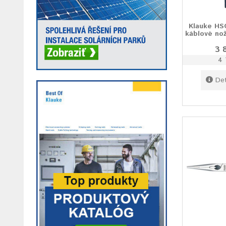
Klauke HS
káblové no
3 
4 
Det