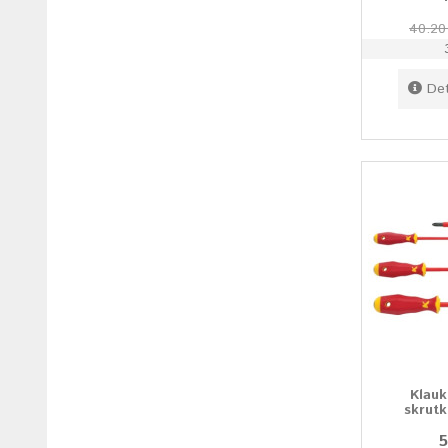
40.20
Det
Klau
skrutk
5