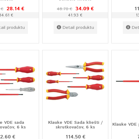
28.14 €
34.09 €
1
 €
48.70 €
34.61 €
41.93 €
1
ail produktu
Detail produktu
Det
ke VDE sada
Klauke VDE Sada klieští /
Klauke VDE 
ovačov, 6 ks
skrutkovačov, 6 ks
2.60 €
114.50 €