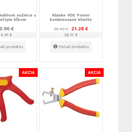
káblové nožnice s
Klauke VDE Power
teľným kĺbom
kombinované kliešte
0.90 €
21.28 €
30.40 €
74.91 €
26.17 €
ail produktu
Detail produktu
AKCIA
AKCIA