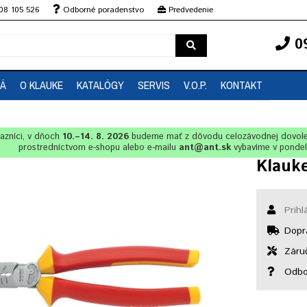
08 105 526
Odborné poradenstvo
Predvedenie
0
EÁ
O KLAUKE
KATALÓGY
SERVIS
V.O.P.
KONTAKT
azníci, v dňoch
10.–14. 8. 2026
budeme mať z dôvodu celozávodnej dovol
prostredníctvom e-shopu alebo e-mailu
ant@ant.sk
vybavíme v ponde
Klauke
Prihl
Dopr
Záruč
Odbo