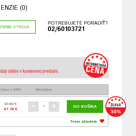
NZIE (0)
POTREBUJETE PORADIŤ?
DENIE STROJA
02/60103721
Cena s DPH
Množstvo
67.40 €
DO KOŠÍKA
47.18 €
30%
Tovar skladom