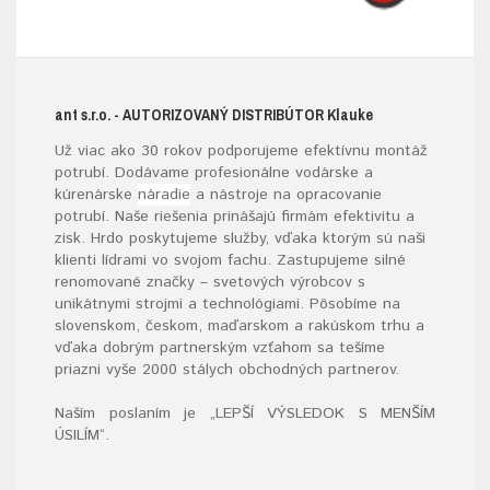
ant s.r.o.
- AUTORIZOVANÝ DISTRIBÚTOR K
lauke
Už viac ako 30 rokov podporujeme efektívnu montáž
potrubí. Dodávame profesionálne vodárske a
kúrenárske
náradie
a nástroje na opracovanie
potrubí. Naše riešenia prinášajú firmám efektivitu a
zisk. Hrdo poskytujeme služby, vďaka ktorým sú naši
klienti lídrami vo svojom fachu. Zastupujeme silné
renomované značky – svetových výrobcov s
unikátnymi strojmi a technológiami. Pôsobíme na
slovenskom, českom, maďarskom a rakúskom trhu a
vďaka dobrým partnerským vzťahom sa tešíme
priazni vyše 2000 stálych obchodných partnerov.
Naším poslaním je „LEPŠÍ VÝSLEDOK S MENŠÍM
ÚSILÍM“
.