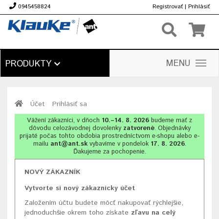
0945458824
Registrovať
|
Prihlásiť
€
MENU
PRODUKTY
Účet
Prihlásiť sa
Vážení zákazníci, v dňoch
10.–14. 8. 2026
budeme mať z
dôvodu celozávodnej dovolenky
zatvorené
. Objednávky
prijaté počas tohto obdobia prostredníctvom e-shopu alebo e-
mailu
ant@ant.sk
vybavíme v pondelok
17. 8. 2026
.
Ďakujeme za pochopenie.
NOVÝ ZÁKAZNÍK
Vytvorte si nový zákaznícky účet
Založením účtu budete môcť nakupovať rýchlejšie,
jednoduchšie okrem toho získate
zľavu na celý