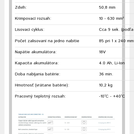
Zdvih:
50,8 mm
Krimpovací rozsah:
10 - 630 mm²
Lisovací cyklus:
Cca 9 sek. (podľa
Počet zalisovaní na jedno nabitie
85 pri 1 x 240 m
Napätie akumulátora:
18V
Kapacita akumulátora:
4.0 Ah, Li-Ion
Doba nabíjania batérie:
36 min.
Hmotnosť (vrátane batérie):
10,2 kg
Pracovný teplotný rozsah:
-10°C - +40°C