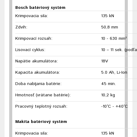
Bosch batériový systém
Krimpovacia sila:
135 kN
Zdvih:
50,8 mm
Krimpovací rozsah:
10 - 630 mm²
Lisovací cyklus:
10 – 11 sek. (podľ
Napätie akumulátora:
18V
Kapacita akumulátora:
5.0 Ah, Li-Ion
Doba nabíjania batérie:
45 min.
Hmotnosť (vrátane batérie):
10,2 kg
Pracovný teplotný rozsah:
-10°C - +40°C
Makita batériový systém
Krimpovacia sila:
135 kN