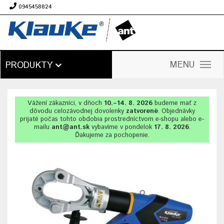
0945458824
€
MENU
PRODUKTY
Vážení zákazníci, v dňoch
10.–14. 8. 2026
budeme mať z
dôvodu celozávodnej dovolenky
zatvorené
. Objednávky
prijaté počas tohto obdobia prostredníctvom e-shopu alebo e-
mailu
ant@ant.sk
vybavíme v pondelok
17. 8. 2026
.
Ďakujeme za pochopenie.