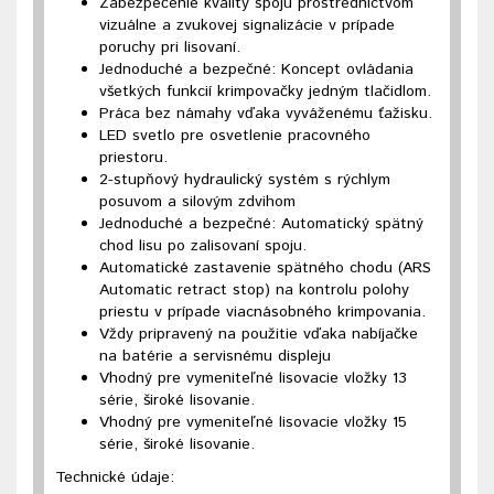
Zabezpečenie kvality spoju prostredníctvom
vizuálne a zvukovej signalizácie v prípade
poruchy pri lisovaní.
Jednoduché a bezpečné: Koncept ovládania
všetkých funkcií krimpovačky jedným tlačidlom.
Práca bez námahy vďaka vyváženému ťažisku.
LED svetlo pre osvetlenie pracovného
priestoru.
2-stupňový hydraulický systém s rýchlym
posuvom a silovým zdvihom
Jednoduché a bezpečné: Automatický spätný
chod lisu po zalisovaní spoju.
Automatické zastavenie spätného chodu (ARS
Automatic retract stop) na kontrolu polohy
priestu v prípade viacnásobného krimpovania.
Vždy pripravený na použitie vďaka nabíjačke
na batérie a servisnému displeju
Vhodný pre vymeniteľné lisovacie vložky 13
série, široké lisovanie.
Vhodný pre vymeniteľné lisovacie vložky 15
série, široké lisovanie.
Technické údaje: