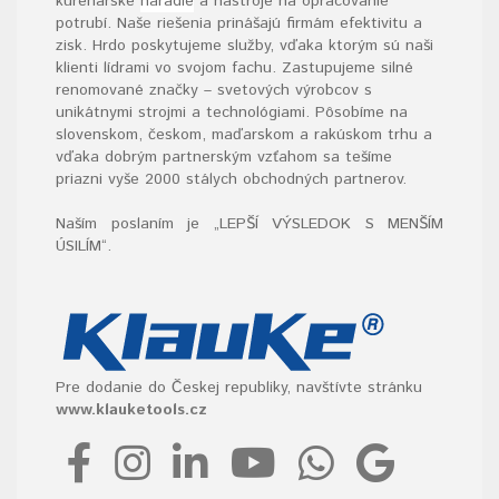
kúrenárske
náradie
a nástroje na opracovanie
potrubí. Naše riešenia prinášajú firmám efektivitu a
zisk. Hrdo poskytujeme služby, vďaka ktorým sú naši
klienti lídrami vo svojom fachu. Zastupujeme silné
renomované značky – svetových výrobcov s
unikátnymi strojmi a technológiami. Pôsobíme na
slovenskom, českom, maďarskom a rakúskom trhu a
vďaka dobrým partnerským vzťahom sa tešíme
priazni vyše 2000 stálych obchodných partnerov.
Naším poslaním je „LEPŠÍ VÝSLEDOK S MENŠÍM
ÚSILÍM“
.
Pre dodanie do Českej republiky, navštívte stránku
www.klauketools.cz