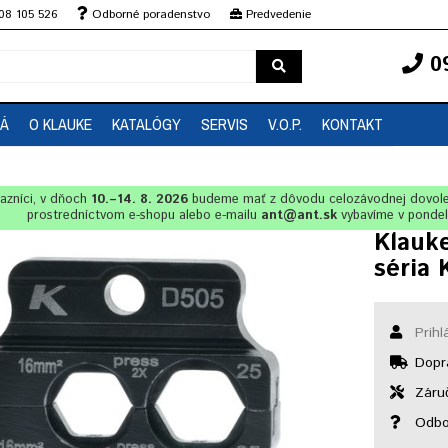
08 105 526
Odborné poradenstvo
Predvedenie
0
EÁ
O KLAUKE
KATALÓGY
SERVIS
V.O.P.
KONTAKT
azníci, v dňoch
10.–14. 8. 2026
budeme mať z dôvodu celozávodnej dovol
prostredníctvom e-shopu alebo e-mailu
ant@ant.sk
vybavíme v ponde
Klauk
séria 
Prihl
Dopr
Záruč
Odbo