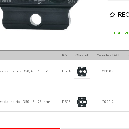
RECE
PREDVE
Kód
Obrázok
Cena bez DPH
vacia matrica D50, 6 - 16 mm²
D504
133.50 €
vacia matrica D50, 16 - 25 mm²
D505
76.20 €