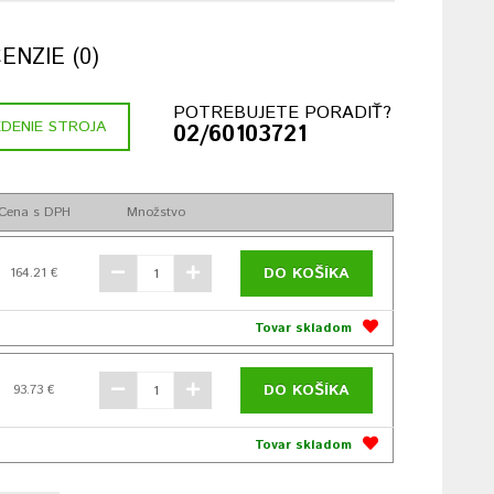
NZIE (0)
POTREBUJETE PORADIŤ?
DENIE STROJA
02/60103721
Cena s DPH
Množstvo
DO KOŠÍKA
164.21 €
Tovar skladom
DO KOŠÍKA
93.73 €
Tovar skladom