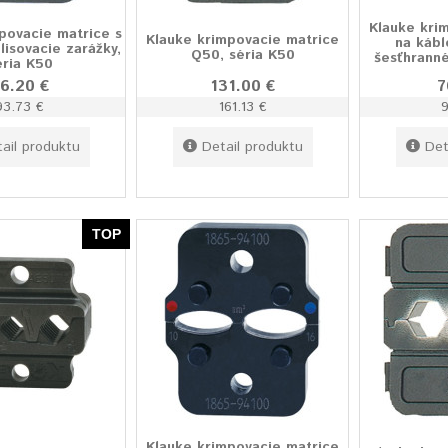
Klauke kri
povacie matrice s
Klauke krimpovacie matrice
na kábl
lisovacie zarážky,
Q50, séria K50
šesťhranné
éria K50
6.20 €
131.00 €
7
93.73 €
161.13 €
ail produktu
Detail produktu
Det
TOP
Klauke krimpovacie matrice