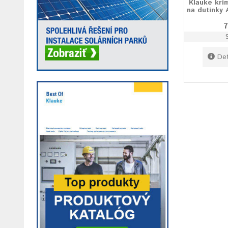
Klauke kri
na dutinky 
7
Det