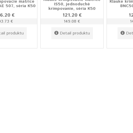
mpovacie matrice
Klauke kri
IS50, jednoduché
AE 507, séria K50
BNC50
krimpovanie, séria K50
6.20 €
121.20 €
1
93.73 €
149.08 €
1
ail produktu
Detail produktu
Det