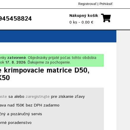
Registrovať
|
Prihlásiť
Nákupný košík
945458824
0 ks - 0.00 €
enky
zatvorené
. Objednávky prijaté počas tohto obdobia
lok
17. 8. 2026
. Ďakujeme za pochopenie.
e krimpovacie matrice D50,
K50
áste
sa alebo
zaregistrujte
pre získanie zľavy
ava nad 150€ bez DPH zadarmo
ný a pozáručný servis
rné poradenstvo