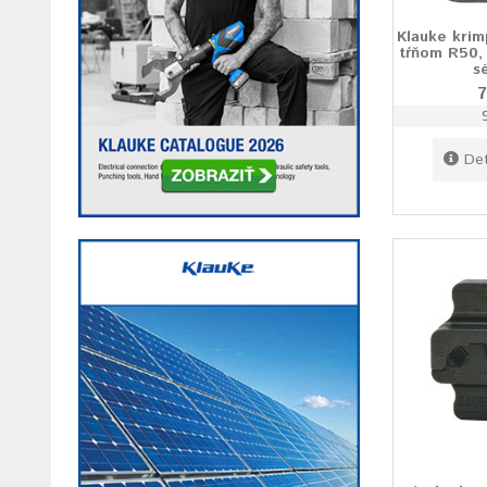
Klauke krim
tŕňom R50, 
s
7
Det