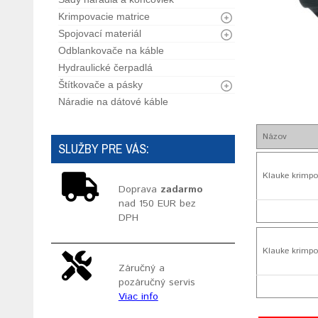
Krimpovacie matrice
Spojovací materiál
Odblankovače na káble
Hydraulické čerpadlá
Štítkovače a pásky
Náradie na dátové káble
Názov
SLUŽBY PRE VÁS:
Klauke krimpo
Doprava
zadarmo
nad 150 EUR bez
DPH
Klauke krimpo
Záručný a
pozáručný servis
Viac info