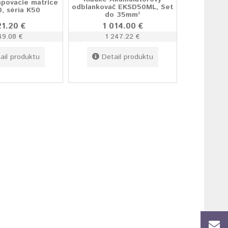
mpovacie matrice
odblankovač EKSD50ML, Set
, séria K50
do 35mm²
21.20 €
1 014.00 €
49.08 €
1 247.22 €
ail produktu
Detail produktu