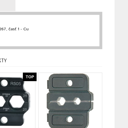
67, časť 1 - Cu
KTY
TOP