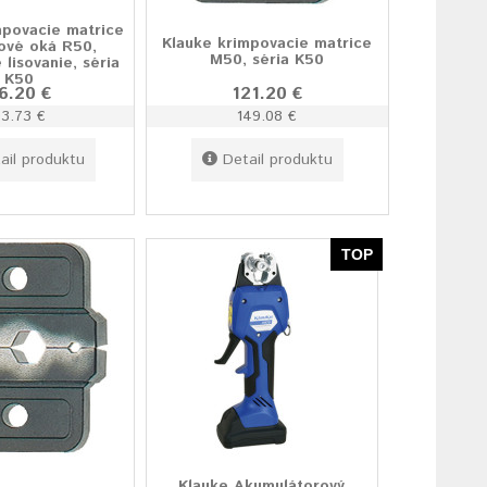
mpovacie matrice
Klauke krimpovacie matrice
ové oká R50,
M50, séria K50
 lisovanie, séria
K50
6.20 €
121.20 €
93.73 €
149.08 €
ail produktu
Detail produktu
TOP
Klauke Akumulátorový