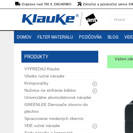
€
Doprava nad 150 € ZADARMO
Záručný a pozáručný servis 09
strojov
DOMOV
FILTER MATERIÁLU
POZIČOVŇA
BLOG
VID
PRODUKTY
Vážení zák
VÝPREDAJ Klauke
Všetko ručné náradie
Krimpovačky
Nožnice na strihanie káblov
Univerzálne akumulátorové náradie
GREENLEE Dierovače otvorov do
plechov
Spracovanie medených zberníc
VDE ručné náradie
Sady náradia a koncoviek