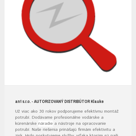
ant s.r.o.
- AUTORIZOVANÝ DISTRIBÚTOR K
lauke
Už viac ako 30 rokov podporujeme efektívnu montáž
potrubí. Dodávame profesionálne vodárske a
kúrenárske
náradie
a nástroje na opracovanie
potrubí. Naše riešenia prinášajú firmám efektivitu a
zisk. Hrdo poskytujeme služby, vďaka ktorým sú naši