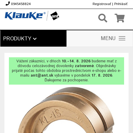
0945458824
Registrovať
|
Prihlásiť
€
MENU
PRODUKTY
Vážení zákazníci, v dňoch
10.–14. 8. 2026
budeme mať z
dôvodu celozávodnej dovolenky
zatvorené
. Objednávky
prijaté počas tohto obdobia prostredníctvom e-shopu alebo e-
mailu
ant@ant.sk
vybavíme v pondelok
17. 8. 2026
.
Ďakujeme za pochopenie.