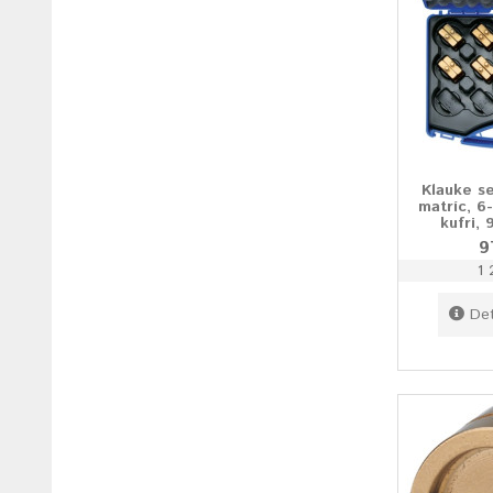
Klauke s
matríc, 6
kufri, 
9
1 
Det