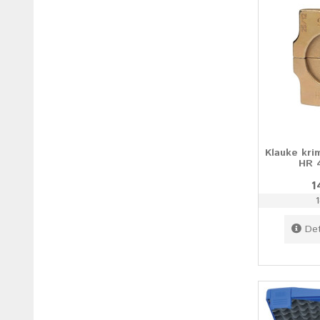
Klauke kri
HR 4
1
Det