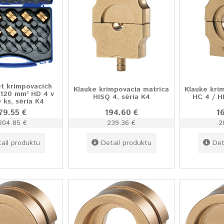
et krimpovacích
Klauke krimpovacia matrica
Klauke kri
-120 mm² HD 4 v
HISQ 4, séria K4
HC 4 / H
9 ks, séria K4
79.55 €
194.60 €
1
204.85 €
239.36 €
2
ail produktu
Detail produktu
Det