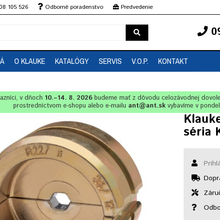
08 105 526
Odborné poradenstvo
Predvedenie
0
EÁ
O KLAUKE
KATALÓGY
SERVIS
V.O.P.
KONTAKT
azníci, v dňoch
10.–14. 8. 2026
budeme mať z dôvodu celozávodnej dovol
prostredníctvom e-shopu alebo e-mailu
ant@ant.sk
vybavíme v ponde
Klauke
séria 
Prihl
Dopr
Záruč
Odbo