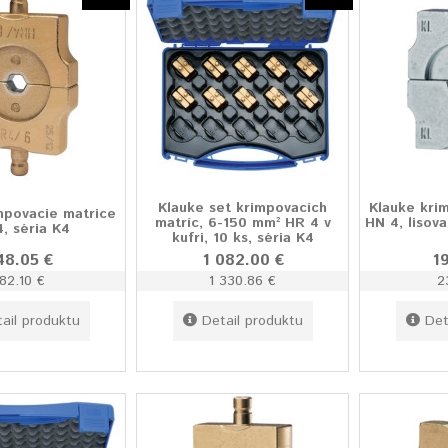
Klauke set krimpovacích
Klauke kri
mpovacie matrice
matríc, 6-150 mm² HR 4 v
HN 4, lisova
, séria K4
kufri, 10 ks, séria K4
48.05 €
1 082.00 €
1
182.10 €
1 330.86 €
2
ail produktu
Detail produktu
Det