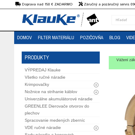
€
Doprava nad 150 € ZADARMO
Záručný a pozáručný servis 09
strojov
DOMOV
FILTER MATERIÁLU
POZIČOVŇA
BLOG
VID
PRODUKTY
Vážení zák
VÝPREDAJ Klauke
Všetko ručné náradie
Krimpovačky
Nožnice na strihanie káblov
Univerzálne akumulátorové náradie
GREENLEE Dierovače otvorov do
plechov
Spracovanie medených zberníc
VDE ručné náradie
Sady náradia a koncoviek