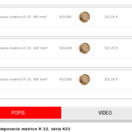
vacia matrica R 22, 185 mm²
R22185
122.20 €
ovacia matrica R 22, 240 mm²
R22240
122.20 €
vacia matrica R 22, 300 mm²
R22300
122.20 €
POPIS
VIDEO
impovacie matrice R 22, séria K22