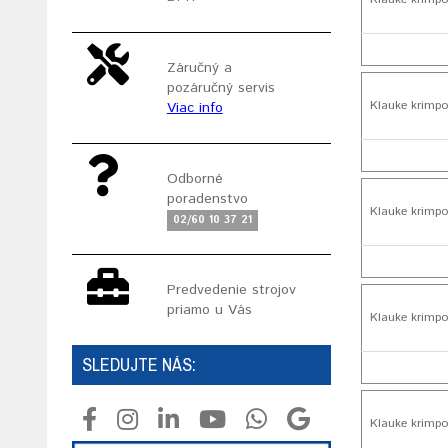
Záručný a
pozáručný servis
Klauke krimpo
Viac info
Odborné
poradenstvo
Klauke krimpo
02/60 10 37 21
Predvedenie strojov
priamo u Vás
Klauke krimpo
SLEDUJTE NÁS:
Klauke krimpo