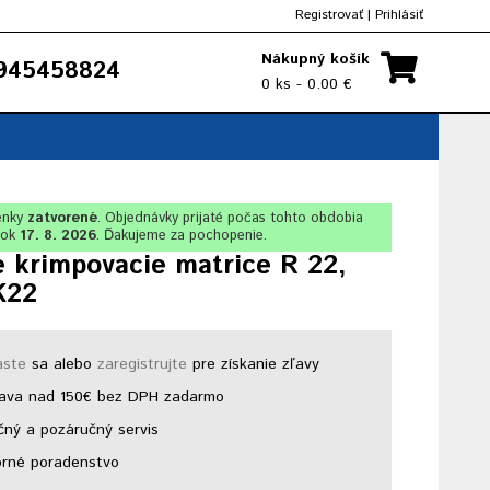
Registrovať
|
Prihlásiť
Nákupný košík
945458824
0 ks - 0.00 €
enky
zatvorené
. Objednávky prijaté počas tohto obdobia
lok
17. 8. 2026
. Ďakujeme za pochopenie.
 krimpovacie matrice R 22,
K22
áste
sa alebo
zaregistrujte
pre získanie zľavy
ava nad 150€ bez DPH zadarmo
ný a pozáručný servis
rné poradenstvo