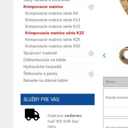
Krimpovacie matrice
Krimpovacie matrice série K4
Krimpovacie matrice série K13
Krimpovacie matrice série K15
Krimpovacie matrice série K22
Krimpovacie matrice série K25
Krimpovacie matrice série K50
Spojovací materiál
Odblankovače na káble
Hydraulické čerpadlá
Štítkovače a pásky
Náradie na dátové káble
Názov
Klauke krimpo
SLUŽBY PRE VÁS:
Doprava
zadarmo
nad 150 EUR bez
DPH
Klauke krimpo