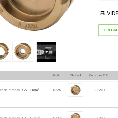
VID
PREDVE
Kód
Obrázok
Cena bez DPH
vacia matrica R 22, 6 mm²
R226
122.20 €
vacia matrica R 22, 10 mm²
R2210
122.20 €