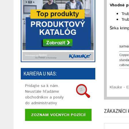
Vhodné p
Tru
Trub
Šírka kri
KARIÉRA U NÁS:
Pridajte sa k nám.
Klauke - E
Neustále hľadáme
obchodníkov a posily
do administratívy
ZÁKAZNÍCI 
ZOZNAM VOĽNÝCH POZÍCIÍ