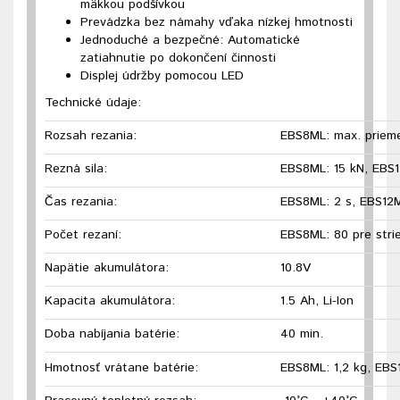
mäkkou podšívkou
Prevádzka bez námahy vďaka nízkej hmotnosti
Jednoduché a bezpečné: Automatické
zatiahnutie po dokončení činnosti
Displej údržby pomocou LED
Technické údaje:
Rozsah rezania:
EBS8ML: max. priem
Rezná sila:
EBS8ML: 15 kN, EBS
Čas rezania:
EBS8ML: 2 s, EBS12M
Počet rezaní:
EBS8ML: 80 pre stri
Napätie akumulátora:
10.8V
Kapacita akumulátora:
1.5 Ah, Li-Ion
Doba nabíjania batérie:
40 min.
Hmotnosť vrátane batérie:
EBS8ML: 1,2 kg, EBS