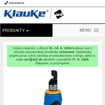
0945458824
€
MENU
PRODUKTY
Vážení zákazníci, v dňoch
10.–14. 8. 2026
budeme mať z
dôvodu celozávodnej dovolenky
zatvorené
. Objednávky
prijaté počas tohto obdobia prostredníctvom e-shopu alebo e-
mailu
ant@ant.sk
vybavíme v pondelok
17. 8. 2026
.
Ďakujeme za pochopenie.