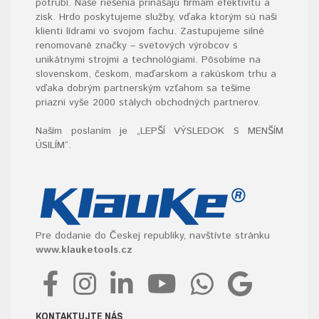
potrubí. Naše riešenia prinášajú firmám efektivitu a
zisk. Hrdo poskytujeme služby, vďaka ktorým sú naši
klienti lídrami vo svojom fachu. Zastupujeme silné
renomované značky – svetových výrobcov s
unikátnymi strojmi a technológiami. Pôsobíme na
slovenskom, českom, maďarskom a rakúskom trhu a
vďaka dobrým partnerským vzťahom sa tešíme
priazni vyše 2000 stálych obchodných partnerov.
Naším poslaním je „LEPŠÍ VÝSLEDOK S MENŠÍM
ÚSILÍM“
.
Pre dodanie do Českej republiky, navštívte stránku
www.klauketools.cz
KONTAKTUJTE NÁS