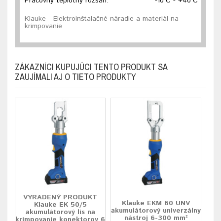
Pracovný teplotný rozsah:
-10°C - +40°C
Klauke - Elektroinštalačné náradie a materiál na
krimpovanie
ZÁKAZNÍCI KUPUJÚCI TENTO PRODUKT SA
ZAUJÍMALI AJ O TIETO PRODUKTY
VYRADENÝ PRODUKT
Klauke EKM 60 UNV
Klauke EK 50/5
akumulátorový univerzálny
akumulátorový lis na
nástroj 6-300 mm²
krimpovanie konektorov 6